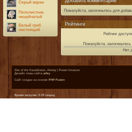
Добавить комментарий
Серый варан
Пожалуйста, залогиньтесь для добав
Пилолистник
чешуйчатый
Рейтинги
Белый гриб
настоящий
Рейтинг доступ
Пожалуйста, залогиньтесь 
Нет 
Site of the Kazakhstan, Almaty | Power Innature
Дизайн темы сайта
arfey
Сайт создан на основе
PHP-Fusion
Время загрузки: 0.05 секунд