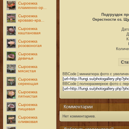
Сыроежка
пламенно-ор...
Подгруздок пр
Сыроежка
Окрестности оз. Щу
кроваво-кра...
Сыроежка
Дата
каштановая
Д
К
Сыроежка
розовоногая
Количе
Сыроежка
девичья
Ста
Сыроежка
мясистая
BBCode | миниатюра фото с увеличен
Сыроежка
сереющая
BBCode | полноразмерное фото с пер
Сыроежка
пятнистая
Сыроежка
Комментарии
пищевая
Нет комментариев.
Сыроежка
оливковая