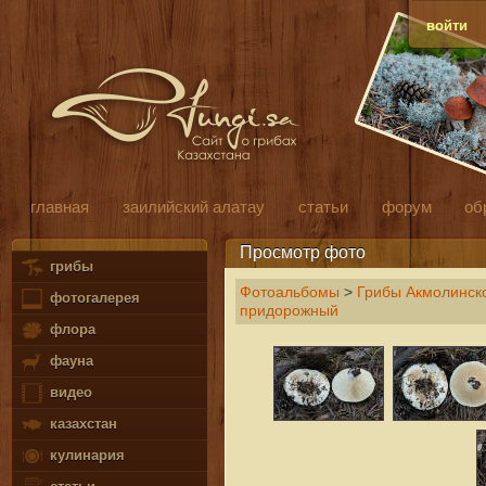
войти
главная
заилийский алатау
статьи
форум
об
Просмотр фото
грибы
Фотоальбомы
>
Грибы Акмолинско
фотогалерея
придорожный
флора
фауна
видео
казахстан
кулинария