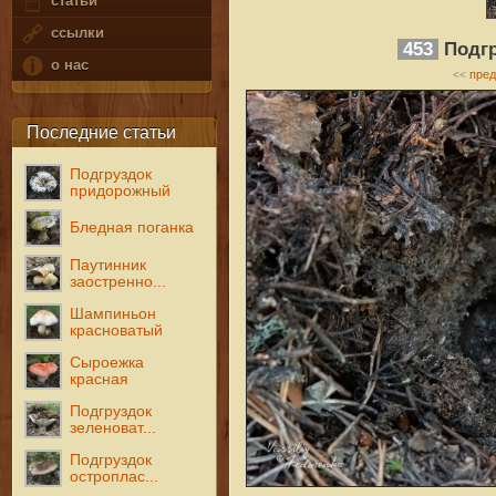
статьи
ссылки
453
Подгр
о нас
пре
<<
Последние статьи
Подгруздок
придорожный
Бледная поганка
Паутинник
заостренно...
Шампиньон
красноватый
Сыроежка
красная
Подгруздок
зеленоват...
Подгруздок
остроплас...