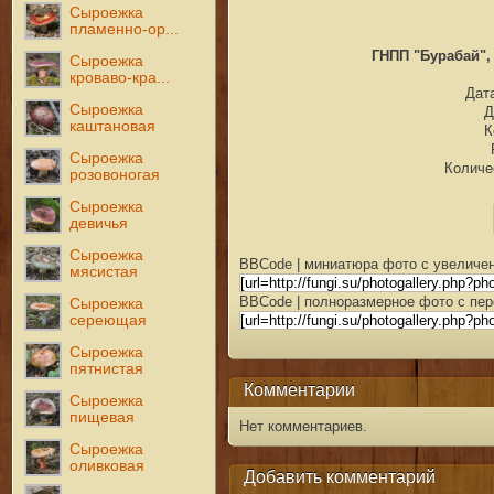
Сыроежка
пламенно-ор...
ГНПП "Бурабай", 
Сыроежка
кроваво-кра...
Дата
Сыроежка
Д
каштановая
К
Сыроежка
Количе
розовоногая
Сыроежка
девичья
Сыроежка
BBCode | миниатюра фото с увеличен
мясистая
BBCode | полноразмерное фото с пер
Сыроежка
сереющая
Сыроежка
пятнистая
Комментарии
Сыроежка
пищевая
Нет комментариев.
Сыроежка
оливковая
Добавить комментарий