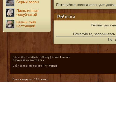
Серый варан
Пожалуйста, залогиньтесь для добав
Пилолистник
чешуйчатый
Рейтинги
Белый гриб
Рейтинг доступ
настоящий
Пожалуйста, залогиньтесь 
Нет 
Site of the Kazakhstan, Almaty | Power Innature
Дизайн темы сайта
arfey
Сайт создан на основе
PHP-Fusion
Время загрузки: 0.05 секунд