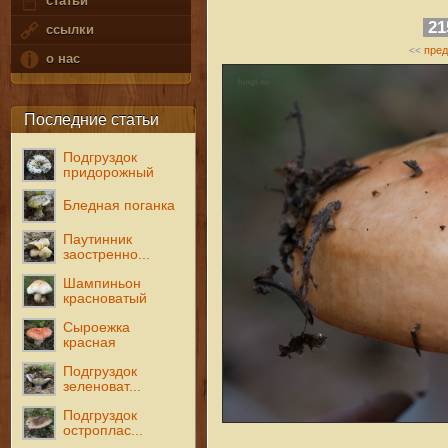
статьи
2
ссылки
пре
<<
о нас
Последние статьи
Подгруздок
придорожный
Бледная поганка
Паутинник
заостренно...
Шампиньон
красноватый
Сыроежка
красная
Подгруздок
зеленоват...
Подгруздок
остроплас...