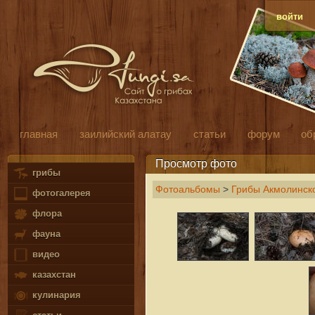
войти
главная
заилийский алатау
статьи
форум
об
Просмотр фото
грибы
Фотоальбомы
>
Грибы Акмолинско
фотогалерея
флора
фауна
видео
казахстан
кулинария