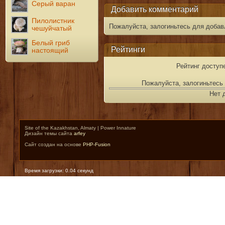
Серый варан
Добавить комментарий
Пилолистник
Пожалуйста, залогиньтесь для добав
чешуйчатый
Белый гриб
Рейтинги
настоящий
Рейтинг доступ
Пожалуйста, залогиньтесь 
Нет 
Site of the Kazakhstan, Almaty | Power Innature
Дизайн темы сайта
arfey
Сайт создан на основе
PHP-Fusion
Время загрузки: 0.04 секунд