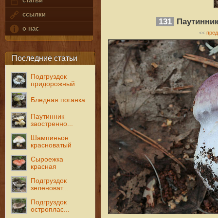
статьи
ссылки
131
Паутинник
о нас
пре
<<
Последние статьи
Подгруздок
придорожный
Бледная поганка
Паутинник
заостренно...
Шампиньон
красноватый
Сыроежка
красная
Подгруздок
зеленоват...
Подгруздок
остроплас...