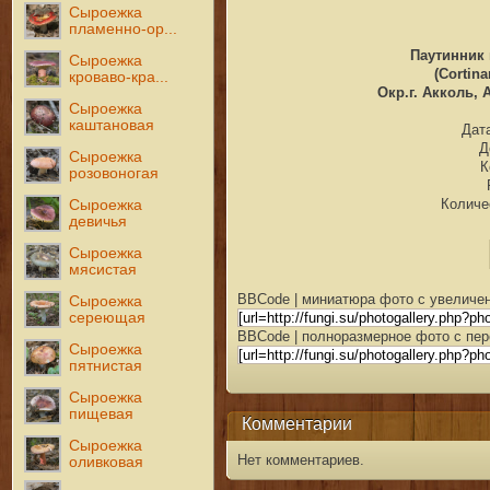
Сыроежка
пламенно-ор...
Паутинник
Сыроежка
(Cortina
кроваво-кра...
Окр.г. Акколь, 
Сыроежка
каштановая
Дата
Д
Сыроежка
К
розовоногая
Количе
Сыроежка
девичья
Сыроежка
мясистая
BBCode | миниатюра фото с увеличен
Сыроежка
сереющая
BBCode | полноразмерное фото с пер
Сыроежка
пятнистая
Сыроежка
пищевая
Комментарии
Сыроежка
Нет комментариев.
оливковая