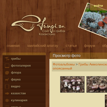
войти
главная
заилийский алатау
статьи
форум
об
Просмотр фото
грибы
Фотоальбомы
>
Грибы Акмолинско
фотогалерея
опоясанный
флора
фауна
видео
казахстан
кулинария