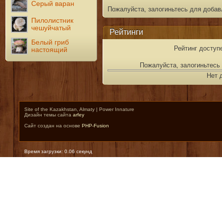
Серый варан
Пожалуйста, залогиньтесь для добав
Пилолистник
чешуйчатый
Рейтинги
Белый гриб
Рейтинг доступ
настоящий
Пожалуйста, залогиньтесь 
Нет 
Site of the Kazakhstan, Almaty | Power Innature
Дизайн темы сайта
arfey
Сайт создан на основе
PHP-Fusion
Время загрузки: 0.06 секунд