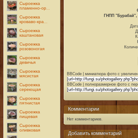
Сыроежка
пламенно-ор...
ГНПП "Бурабай", 
Сыроежка
кроваво-кра...
Дата
Сыроежка
Д
каштановая
К
Сыроежка
Количе
розовоногая
Сыроежка
девичья
Сыроежка
BBCode | миниатюра фото с увеличен
мясистая
BBCode | полноразмерное фото с пер
Сыроежка
сереющая
Сыроежка
пятнистая
Комментарии
Сыроежка
пищевая
Нет комментариев.
Сыроежка
оливковая
Добавить комментарий