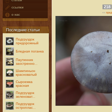
статьи
218
ссылки
пре
<<
о нас
Последние статьи
Подгруздок
придорожный
Бледная поганка
Паутинник
заостренно...
Шампиньон
красноватый
Сыроежка
красная
Подгруздок
зеленоват...
Подгруздок
остроплас...