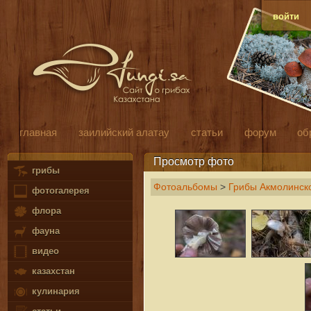
войти
главная
заилийский алатау
статьи
форум
об
Просмотр фото
грибы
Фотоальбомы
>
Грибы Акмолинско
фотогалерея
флора
фауна
видео
казахстан
кулинария