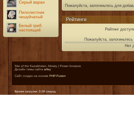
Серый варан
Пожалуйста, залогиньтесь для добав
Пилолистник
чешуйчатый
Рейтинги
Белый гриб
Рейтинг доступ
настоящий
Пожалуйста, залогиньтесь 
Нет 
Site of the Kazakhstan, Almaty | Power Innature
Дизайн темы сайта
arfey
Сайт создан на основе
PHP-Fusion
Время загрузки: 0.08 секунд