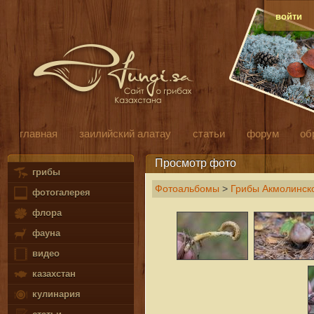
войти
главная
заилийский алатау
статьи
форум
об
Просмотр фото
грибы
Фотоальбомы
>
Грибы Акмолинско
фотогалерея
флора
фауна
видео
казахстан
кулинария