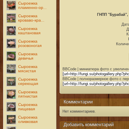
Сыроежка
пламенно-ор...
ГНПП "Бурабай", 
Сыроежка
кроваво-кра...
Дата
Сыроежка
Д
каштановая
К
Сыроежка
Количе
розовоногая
Сыроежка
девичья
Сыроежка
BBCode | миниатюра фото с увеличен
мясистая
BBCode | полноразмерное фото с пер
Сыроежка
сереющая
Сыроежка
пятнистая
Комментарии
Сыроежка
пищевая
Нет комментариев.
Сыроежка
оливковая
Добавить комментарий