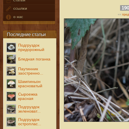
статьи
19
ссылки
пре
<<
о нас
Последние статьи
Подгруздок
придорожный
Бледная поганка
Паутинник
заостренно...
Шампиньон
красноватый
Сыроежка
красная
Подгруздок
зеленоват...
Подгруздок
остроплас...