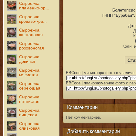
Сыроежка
пламенно-ор...
Болетопсис 
ГНПП "Бурабай", 
Сыроежка
кроваво-кра...
Дата
Сыроежка
Д
каштановая
К
Сыроежка
Количе
розовоногая
Сыроежка
Ста
девичья
Сыроежка
BBCode | миниатюра фото с увеличен
мясистая
BBCode | полноразмерное фото с пер
Сыроежка
сереющая
Сыроежка
пятнистая
Комментарии
Сыроежка
пищевая
Нет комментариев.
Сыроежка
оливковая
Добавить комментарий