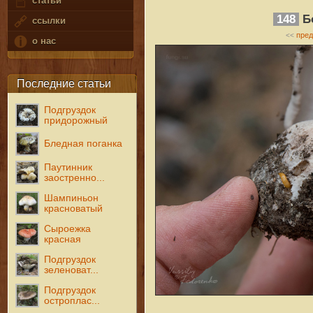
статьи
148
Б
ссылки
пре
<<
о нас
Последние статьи
Подгруздок
придорожный
Бледная поганка
Паутинник
заостренно...
Шампиньон
красноватый
Сыроежка
красная
Подгруздок
зеленоват...
Подгруздок
остроплас...