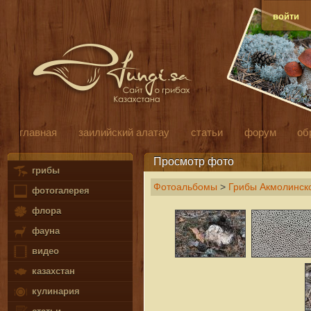
войти
главная
заилийский алатау
статьи
форум
об
Просмотр фото
грибы
Фотоальбомы
>
Грибы Акмолинско
фотогалерея
флора
фауна
видео
казахстан
кулинария