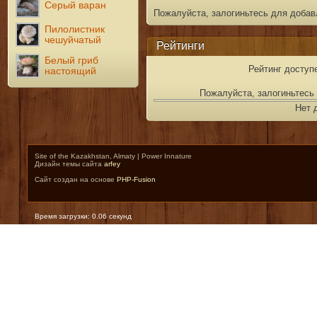
Серый варан
Пожалуйста, залогиньтесь для добав
Пилолистник
чешуйчатый
Рейтинги
Белый гриб
Рейтинг доступ
настоящий
Пожалуйста, залогиньтесь 
Нет 
Site of the Kazakhstan, Almaty | Power Innature
Дизайн темы сайта
arfey
Сайт создан на основе
PHP-Fusion
Время загрузки: 0.06 секунд