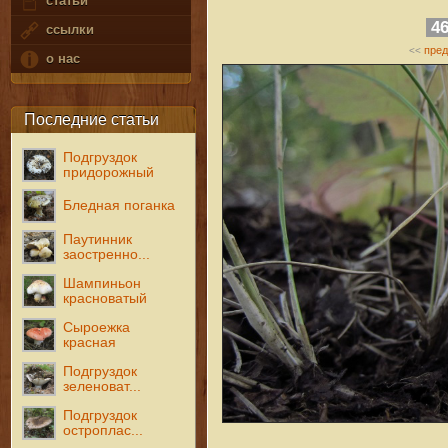
статьи
4
ссылки
пре
<<
о нас
Последние статьи
Подгруздок
придорожный
Бледная поганка
Паутинник
заостренно...
Шампиньон
красноватый
Сыроежка
красная
Подгруздок
зеленоват...
Подгруздок
остроплас...