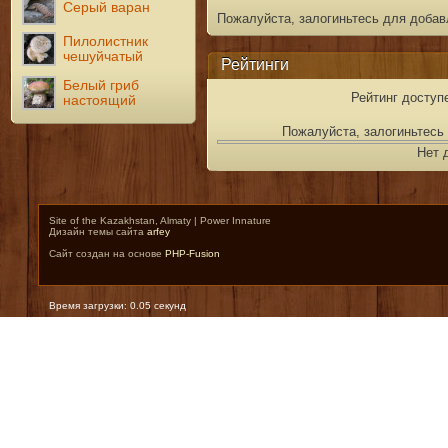
Серый варан
Пожалуйста, залогиньтесь для добав
Пилолистник
чешуйчатый
Рейтинги
Белый гриб
Рейтинг доступ
настоящий
Пожалуйста, залогиньтесь 
Нет 
Site of the Kazakhstan, Almaty | Power Innature
Дизайн темы сайта
arfey
Сайт создан на основе
PHP-Fusion
Время загрузки: 0.05 секунд