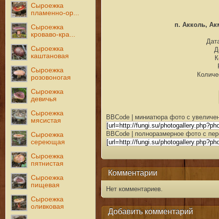
Сыроежка
пламенно-ор...
п. Акколь, Ак
Сыроежка
кроваво-кра...
Дата
Сыроежка
Д
каштановая
К
Сыроежка
Количе
розовоногая
Сыроежка
девичья
Сыроежка
BBCode | миниатюра фото с увеличен
мясистая
BBCode | полноразмерное фото с пер
Сыроежка
сереющая
Сыроежка
пятнистая
Комментарии
Сыроежка
пищевая
Нет комментариев.
Сыроежка
оливковая
Добавить комментарий