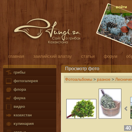
войти
главная
заилийский алатау
статьи
форум
об
Просмотр фото
грибы
Фотоальбомы
>
разное
>
Лесниче
фотогалерея
флора
фауна
видео
казахстан
кулинария
4