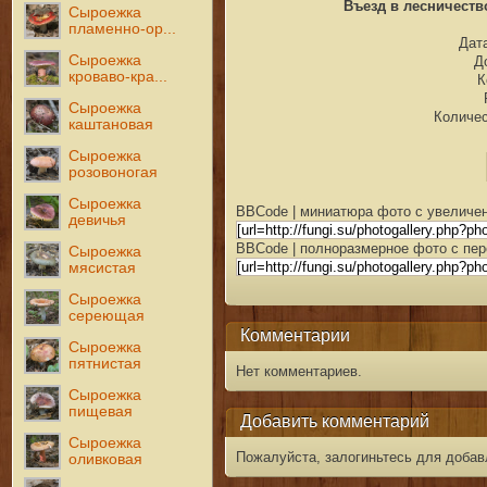
Въезд в лесничеств
Сыроежка
пламенно-ор...
Дата
Сыроежка
Д
кроваво-кра...
К
Сыроежка
Количес
каштановая
Сыроежка
розовоногая
Сыроежка
BBCode | миниатюра фото с увеличен
девичья
BBCode | полноразмерное фото с пер
Сыроежка
мясистая
Сыроежка
сереющая
Комментарии
Сыроежка
пятнистая
Нет комментариев.
Сыроежка
пищевая
Добавить комментарий
Сыроежка
Пожалуйста, залогиньтесь для добав
оливковая