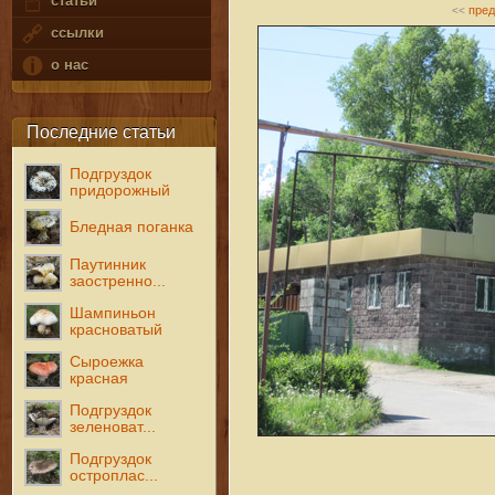
статьи
пре
<<
ссылки
о нас
Последние статьи
Подгруздок
придорожный
Бледная поганка
Паутинник
заостренно...
Шампиньон
красноватый
Сыроежка
красная
Подгруздок
зеленоват...
Подгруздок
остроплас...