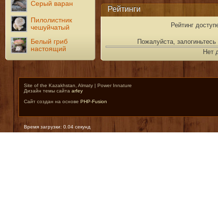
Серый варан
Рейтинги
Пилолистник
Рейтинг доступ
чешуйчатый
Белый гриб
Пожалуйста, залогиньтесь 
настоящий
Нет 
Site of the Kazakhstan, Almaty | Power Innature
Дизайн темы сайта
arfey
Сайт создан на основе
PHP-Fusion
Время загрузки: 0.04 секунд