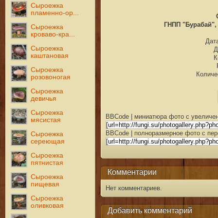
Сыроежка
пламенно-ор...
ГНПП "Бурабай", 
Сыроежка
кроваво-кра...
Дата
Сыроежка
Д
каштановая
К
Сыроежка
Количе
розовоногая
Сыроежка
девичья
Сыроежка
BBCode | миниатюра фото с увеличен
мясистая
BBCode | полноразмерное фото с пер
Сыроежка
сереющая
Сыроежка
пятнистая
Комментарии
Сыроежка
пищевая
Нет комментариев.
Сыроежка
оливковая
Добавить комментарий