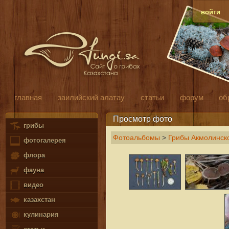
войти
главная
заилийский алатау
статьи
форум
об
Просмотр фото
грибы
Фотоальбомы
>
Грибы Акмолинско
фотогалерея
флора
фауна
видео
казахстан
кулинария