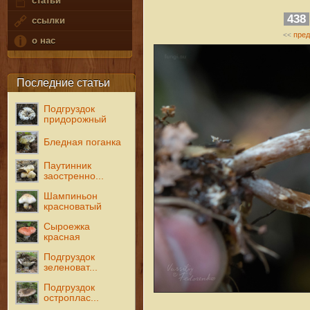
статьи
438
ссылки
пре
<<
о нас
Последние статьи
Подгруздок
придорожный
Бледная поганка
Паутинник
заостренно...
Шампиньон
красноватый
Сыроежка
красная
Подгруздок
зеленоват...
Подгруздок
остроплас...