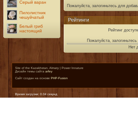
Серый варан
Пожалуйста, залогиньтесь для добав
Пилолистник
чешуйчатый
Рейтинги
Белый гриб
Рейтинг доступ
настоящий
Пожалуйста, залогиньтесь 
Нет 
Site of the Kazakhstan, Almaty | Power Innature
Дизайн темы сайта
arfey
Сайт создан на основе
PHP-Fusion
Время загрузки: 0.04 секунд