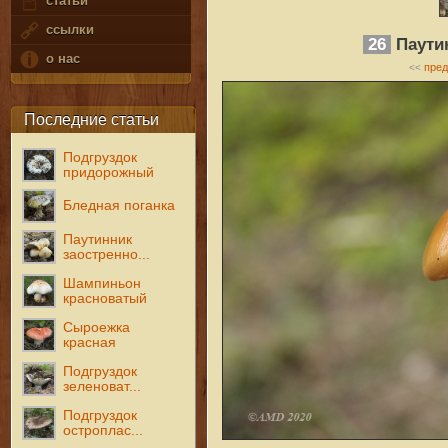
статьи
ссылки
26
Паути
о нас
пре
<<
Последние статьи
Подгруздок
придорожный
Бледная поганка
Паутинник
заостренно...
Шампиньон
красноватый
Сыроежка
красная
Подгруздок
зеленоват...
Подгруздок
остроплас...