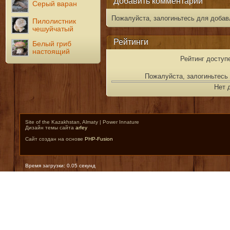
Добавить комментарий
Серый варан
Пожалуйста, залогиньтесь для добав
Пилолистник
чешуйчатый
Рейтинги
Белый гриб
настоящий
Рейтинг доступ
Пожалуйста, залогиньтесь 
Нет 
Site of the Kazakhstan, Almaty | Power Innature
Дизайн темы сайта
arfey
Сайт создан на основе
PHP-Fusion
Время загрузки: 0.05 секунд