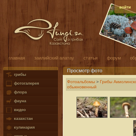
войти
главная
заилийский алатау
статьи
форум
об
Просмотр фото
грибы
Фотоальбомы
>
Грибы Акмолинско
фотогалерея
обыкновенный
флора
фауна
видео
казахстан
кулинария