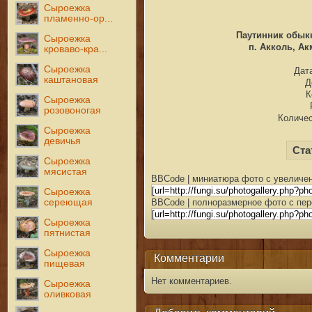
Сыроежка
пламенно-ор...
Паутинник обыкно
Сыроежка
п. Акколь, Ак
кроваво-кра...
Сыроежка
Дата
каштановая
Д
К
Сыроежка
розовоногая
Количес
Сыроежка
девичья
Ста
Сыроежка
мясистая
BBCode | миниатюра фото с увеличен
Сыроежка
сереющая
BBCode | полноразмерное фото с пер
Сыроежка
пятнистая
Сыроежка
Комментарии
пищевая
Нет комментариев.
Сыроежка
оливковая