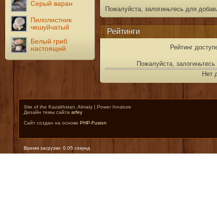
Серый варан
Пожалуйста, залогиньтесь для добав
Пилолистник
чешуйчатый
Рейтинги
Белый гриб
Рейтинг доступ
настоящий
Пожалуйста, залогиньтесь 
Нет 
Site of the Kazakhstan, Almaty | Power Innature
Дизайн темы сайта
arfey
Сайт создан на основе
PHP-Fusion
Время загрузки: 0.05 секунд