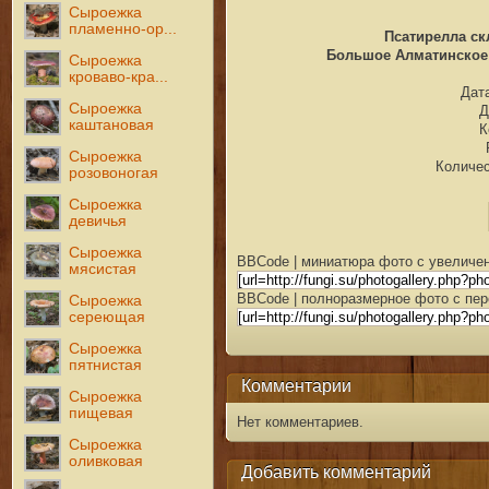
Сыроежка
пламенно-ор...
Псатирелла скл
Большое Алматинское у
Сыроежка
кроваво-кра...
Дата
Сыроежка
Д
каштановая
К
Сыроежка
Количес
розовоногая
Сыроежка
девичья
Сыроежка
BBCode | миниатюра фото с увеличен
мясистая
BBCode | полноразмерное фото с пер
Сыроежка
сереющая
Сыроежка
пятнистая
Комментарии
Сыроежка
пищевая
Нет комментариев.
Сыроежка
оливковая
Добавить комментарий