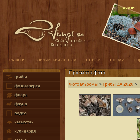
войти
главная
заилийский алатау
статьи
форум
об
Просмотр фото
грибы
Фотоальбомы
>
Грибы ЗА 2020
>
фотогалерея
флора
фауна
видео
казахстан
кулинария