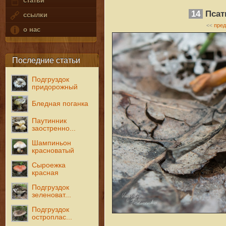
статьи
14
Псат
ссылки
пре
<<
о нас
Последние статьи
Подгруздок
придорожный
Бледная поганка
Паутинник
заостренно...
Шампиньон
красноватый
Сыроежка
красная
Подгруздок
зеленоват...
Подгруздок
остроплас...