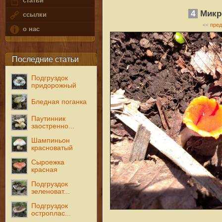
статьи
4
Микр
ссылки
пре
<<
о нас
Последние статьи
Подгруздок
придорожный
Бледная поганка
Паутинник
заостренно...
Шампиньон
красноватый
Сыроежка
красная
Подгруздок
зеленоват...
Подгруздок
остроплас...