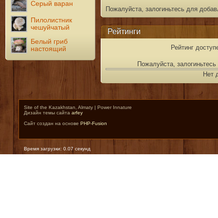
Серый варан
Пожалуйста, залогиньтесь для добав
Пилолистник
чешуйчатый
Рейтинги
Белый гриб
Рейтинг доступ
настоящий
Пожалуйста, залогиньтесь 
Нет 
Site of the Kazakhstan, Almaty | Power Innature
Дизайн темы сайта
arfey
Сайт создан на основе
PHP-Fusion
Время загрузки: 0.07 секунд