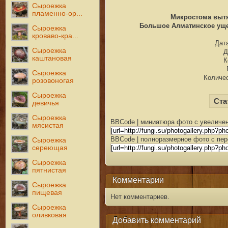
Сыроежка
пламенно-ор...
Микростома вытян
Большое Алматинское ущел
Сыроежка
кроваво-кра...
Дата
Сыроежка
Д
каштановая
К
Сыроежка
Количес
розовоногая
Сыроежка
Ста
девичья
Сыроежка
BBCode | миниатюра фото с увеличен
мясистая
BBCode | полноразмерное фото с пер
Сыроежка
сереющая
Сыроежка
пятнистая
Комментарии
Сыроежка
пищевая
Нет комментариев.
Сыроежка
оливковая
Добавить комментарий