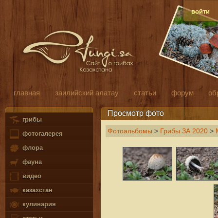
войти
главная
заилийский алатау
статьи
форум
об
Просмотр фото
грибы
Фотоальбомы
>
Грибы ЗА 2020
>
фотогалерея
флора
фауна
видео
казахстан
кулинария