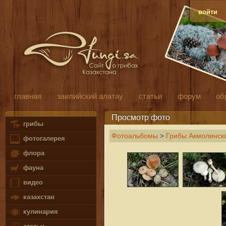
войти
главная
заилийский алатау
статьи
форум
об
Просмотр фото
грибы
Фотоальбомы
>
Грибы Акмолинско
фотогалерея
флора
фауна
видео
казахстан
кулинария