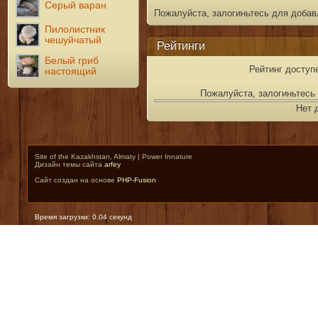
Серый варан
Пожалуйста, залогиньтесь для добав
Пилолистник
чешуйчатый
Рейтинги
Белый гриб
Рейтинг доступ
настоящий
Пожалуйста, залогиньтесь 
Нет 
Site of the Kazakhstan, Almaty | Power Innature
Дизайн темы сайта
arfey
Сайт создан на основе
PHP-Fusion
Время загрузки: 0.04 секунд