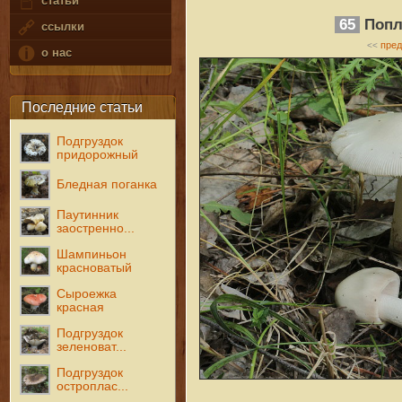
статьи
65
Попл
ссылки
пре
<<
о нас
Последние статьи
Подгруздок
придорожный
Бледная поганка
Паутинник
заостренно...
Шампиньон
красноватый
Сыроежка
красная
Подгруздок
зеленоват...
Подгруздок
остроплас...