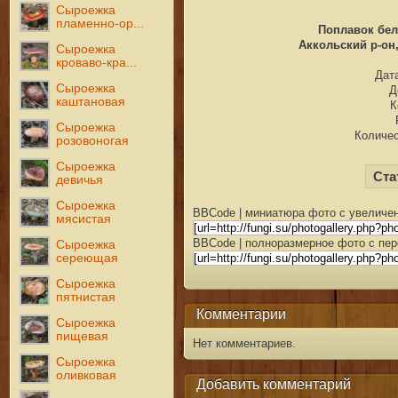
Сыроежка
пламенно-ор...
Поплавок бел
Аккольский р-он,
Сыроежка
кроваво-кра...
Дата
Сыроежка
Д
каштановая
К
Сыроежка
Количес
розовоногая
Сыроежка
Ста
девичья
Сыроежка
BBCode | миниатюра фото с увеличен
мясистая
BBCode | полноразмерное фото с пер
Сыроежка
сереющая
Сыроежка
пятнистая
Комментарии
Сыроежка
пищевая
Нет комментариев.
Сыроежка
оливковая
Добавить комментарий