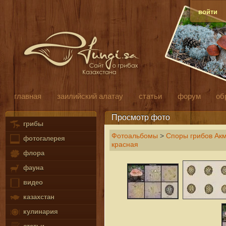
войти
главная
заилийский алатау
статьи
форум
об
Просмотр фото
грибы
Фотоальбомы
>
Споры грибов Акм
фотогалерея
красная
флора
фауна
видео
казахстан
кулинария