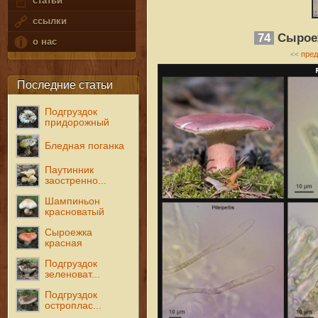
статьи
ссылки
74
Сыроеж
о нас
пре
<<
Последние статьи
Подгруздок
придорожный
Бледная поганка
Паутинник
заостренно...
Шампиньон
красноватый
Сыроежка
красная
Подгруздок
зеленоват...
Подгруздок
остроплас...