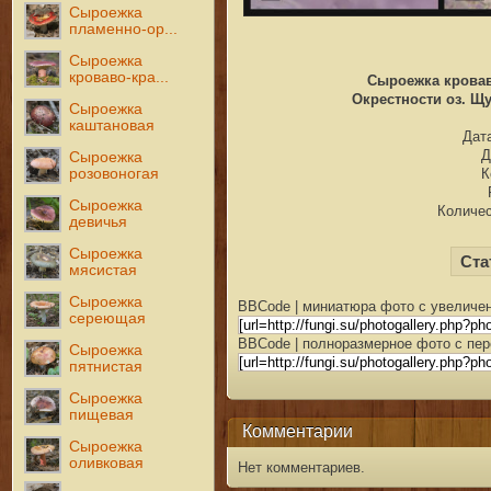
Сыроежка
пламенно-ор...
Сыроежка
кроваво-кра...
Сыроежка кроваво
Окрестности оз. Щу
Сыроежка
каштановая
Дата
Д
Сыроежка
К
розовоногая
Сыроежка
Количес
девичья
Сыроежка
Ста
мясистая
Сыроежка
BBCode | миниатюра фото с увеличен
сереющая
BBCode | полноразмерное фото с пер
Сыроежка
пятнистая
Сыроежка
пищевая
Комментарии
Сыроежка
оливковая
Нет комментариев.