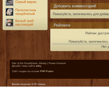
Серый варан
Добавить комментарий
Пилолистник
чешуйчатый
Пожалуйста, залогиньтесь для добав
Белый гриб
настоящий
Рейтинги
Рейтинг доступ
Пожалуйста, залогиньтесь 
Нет 
Site of the Kazakhstan, Almaty | Power Innature
Дизайн темы сайта
arfey
Сайт создан на основе
PHP-Fusion
Время загрузки: 0.05 секунд