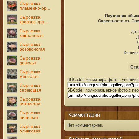
Сыроежка
пламенно-ор...
Паутинник обыкно
Сыроежка
Окрестности оз. Све
кроваво-кра...
Сыроежка
Дата
каштановая
Д
К
Сыроежка
розовоногая
Количес
Сыроежка
девичья
Ста
Сыроежка
мясистая
BBCode | миниатюра фото с увеличен
Сыроежка
сереющая
BBCode | полноразмерное фото с пер
Сыроежка
пятнистая
Сыроежка
Комментарии
пищевая
Нет комментариев.
Сыроежка
оливковая