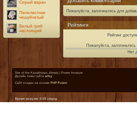
Добавить комментарий
Серый варан
Пожалуйста, залогиньтесь для добав
Пилолистник
чешуйчатый
Рейтинги
Белый гриб
настоящий
Рейтинг доступ
Пожалуйста, залогиньтесь 
Нет 
Site of the Kazakhstan, Almaty | Power Innature
Дизайн темы сайта
arfey
Сайт создан на основе
PHP-Fusion
Время загрузки: 0.05 секунд