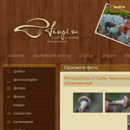
войти
главная
заилийский алатау
статьи
форум
об
Просмотр фото
грибы
Фотоальбомы
>
Грибы Акмолинско
фотогалерея
обыкновенный
флора
фауна
видео
казахстан
кулинария