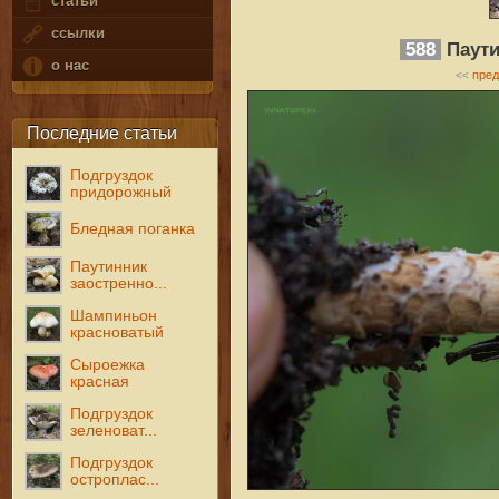
статьи
ссылки
588
Паути
о нас
пре
<<
Последние статьи
Подгруздок
придорожный
Бледная поганка
Паутинник
заостренно...
Шампиньон
красноватый
Сыроежка
красная
Подгруздок
зеленоват...
Подгруздок
остроплас...