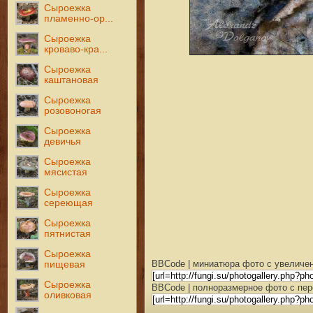
Сыроежка
пламенно-ор...
Сыроежка
кроваво-кра...
Сыроежка
каштановая
Сыроежка
розовоногая
Сыроежка
девичья
Сыроежка
мясистая
Сыроежка
сереющая
Сыроежка
пятнистая
Сыроежка
BBCode | миниатюра фото с увеличен
пищевая
Сыроежка
BBCode | полноразмерное фото с пер
оливковая