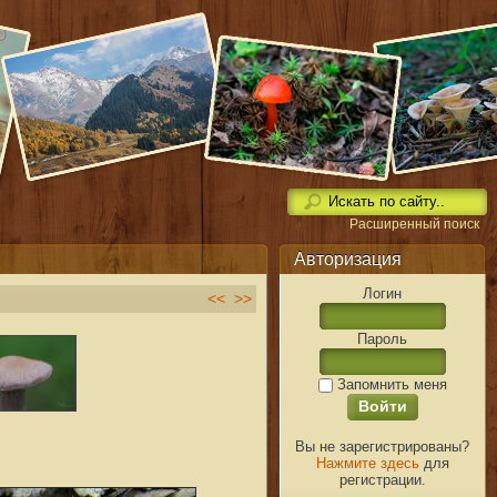
Расширенный поиск
Авторизация
Логин
<<
>>
Пароль
Запомнить меня
Вы не зарегистрированы?
Нажмите здесь
для
регистрации.