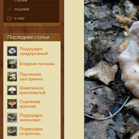
статьи
ссылки
о нас
Последние статьи
Подгруздок
придорожный
Бледная поганка
Паутинник
заостренно...
Шампиньон
красноватый
Сыроежка
красная
Подгруздок
зеленоват...
Подгруздок
остроплас...