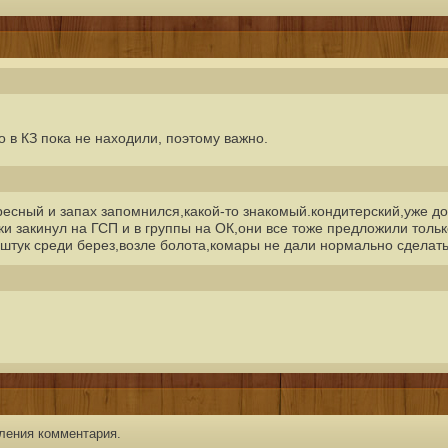
о в КЗ пока не находили, поэтому важно.
ресный и запах запомнился,какой-то знакомый.кондитерский,уже до
и закинул на ГСП и в группы на ОК,они все тоже предложили только
штук среди берез,возле болота,комары не дали нормально сделать
ления комментария.