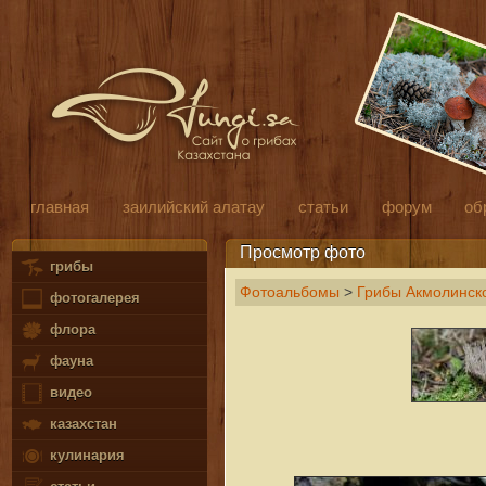
главная
заилийский алатау
статьи
форум
об
Просмотр фото
грибы
Фотоальбомы
>
Грибы Акмолинско
фотогалерея
флора
фауна
видео
казахстан
кулинария