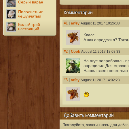
Серый варан
Пилолистник
Комментарии
чешуйчатый
#1
|
arfey
August 11 2017 10:26:38
Белый гриб
настоящий
Класс!
А как определил? Таког
#2
|
Cook
August 11 2017 13:08:33
На вкус попробовал - п
определил.Для страховк
Нашел всего несколько 
#3
|
arfey
August 11 2017 14:02:23
Добавить комментарий
Пожалуйста, залогиньтесь для добав