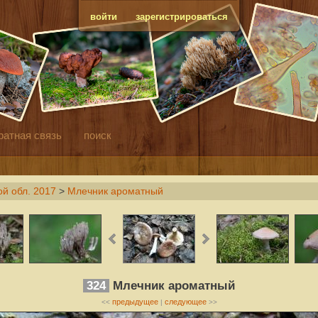
войти
зарегистрироваться
ратная связь
поиск
й обл. 2017
>
Млечник ароматный
324
Млечник ароматный
предыдущее
следующее
<<
|
>>