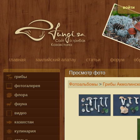
войти
главная
заилийский алатау
статьи
форум
об
Просмотр фото
грибы
Фотоальбомы
>
Грибы Акмолинско
фотогалерея
флора
фауна
видео
казахстан
кулинария