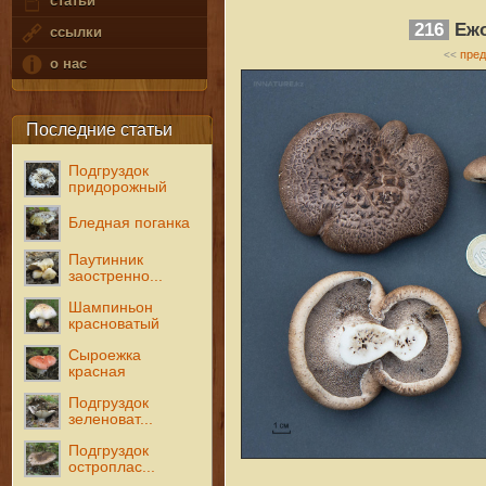
статьи
216
Ежо
ссылки
пре
<<
о нас
Последние статьи
Подгруздок
придорожный
Бледная поганка
Паутинник
заостренно...
Шампиньон
красноватый
Сыроежка
красная
Подгруздок
зеленоват...
Подгруздок
остроплас...