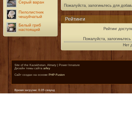
Серый варан
Пожалуйста, залогиньтесь для добав
Пилолистник
чешуйчатый
Рейтинги
Белый гриб
Рейтинг доступ
настоящий
Пожалуйста, залогиньтесь 
Нет 
Site of the Kazakhstan, Almaty | Power Innature
Дизайн темы сайта
arfey
Сайт создан на основе
PHP-Fusion
Время загрузки: 0.05 секунд