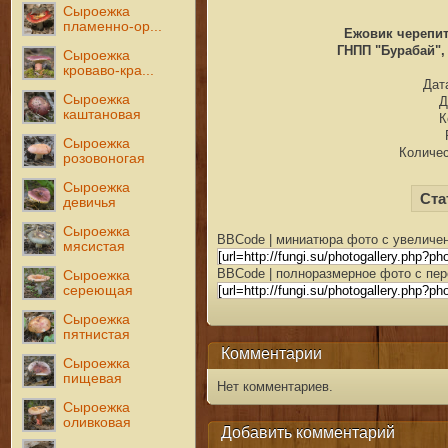
Сыроежка
пламенно-ор...
Ежовик черепит
ГНПП "Бурабай", 
Сыроежка
кроваво-кра...
Дата
Сыроежка
Д
каштановая
К
Сыроежка
Количес
розовоногая
Сыроежка
Ста
девичья
Сыроежка
BBCode | миниатюра фото с увеличен
мясистая
BBCode | полноразмерное фото с пер
Сыроежка
сереющая
Сыроежка
пятнистая
Комментарии
Сыроежка
пищевая
Нет комментариев.
Сыроежка
оливковая
Добавить комментарий