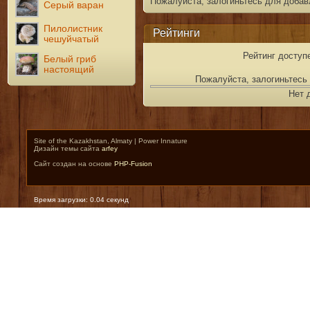
Пожалуйста, залогиньтесь для добав
Серый варан
Пилолистник
Рейтинги
чешуйчатый
Рейтинг доступ
Белый гриб
настоящий
Пожалуйста, залогиньтесь 
Нет 
Site of the Kazakhstan, Almaty | Power Innature
Дизайн темы сайта
arfey
Сайт создан на основе
PHP-Fusion
Время загрузки: 0.04 секунд