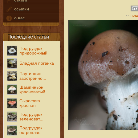
статьи
5
ссылки
пре
<<
о нас
Последние статьи
Подгруздок
придорожный
Бледная поганка
Паутинник
заостренно...
Шампиньон
красноватый
Сыроежка
красная
Подгруздок
зеленоват...
Подгруздок
остроплас...