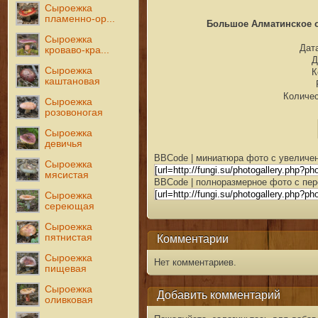
Сыроежка
пламенно-ор...
Большое Алматинское оз
Сыроежка
Дата
кроваво-кра...
Д
Сыроежка
К
каштановая
Количес
Сыроежка
розовоногая
Сыроежка
девичья
BBCode | миниатюра фото с увеличен
Сыроежка
мясистая
BBCode | полноразмерное фото с пер
Сыроежка
сереющая
Сыроежка
пятнистая
Комментарии
Сыроежка
Нет комментариев.
пищевая
Сыроежка
Добавить комментарий
оливковая