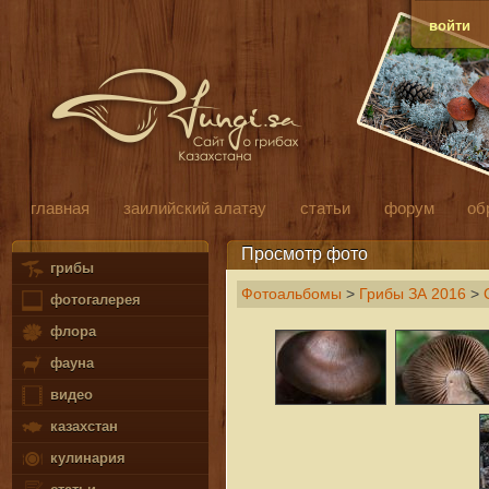
войти
главная
заилийский алатау
статьи
форум
об
Просмотр фото
грибы
Фотоальбомы
>
Грибы ЗА 2016
>
фотогалерея
флора
фауна
видео
казахстан
кулинария