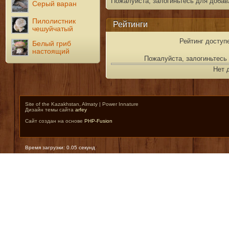
Пожалуйста, залогиньтесь для добав
Серый варан
Пилолистник
Рейтинги
чешуйчатый
Рейтинг доступ
Белый гриб
настоящий
Пожалуйста, залогиньтесь 
Нет 
Site of the Kazakhstan, Almaty | Power Innature
Дизайн темы сайта
arfey
Сайт создан на основе
PHP-Fusion
Время загрузки: 0.05 секунд