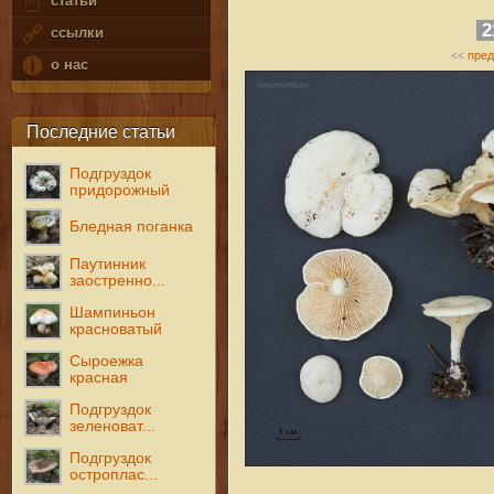
статьи
2
ссылки
пре
<<
о нас
Последние статьи
Подгруздок
придорожный
Бледная поганка
Паутинник
заостренно...
Шампиньон
красноватый
Сыроежка
красная
Подгруздок
зеленоват...
Подгруздок
остроплас...