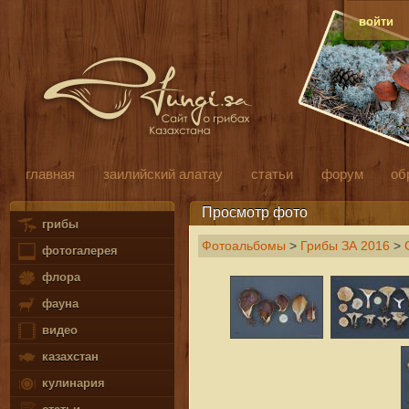
войти
главная
заилийский алатау
статьи
форум
об
Просмотр фото
грибы
Фотоальбомы
>
Грибы ЗА 2016
>
фотогалерея
флора
фауна
видео
казахстан
кулинария