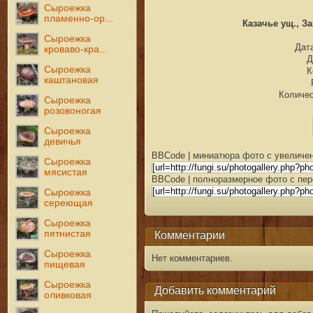
Сыроежка
пламенно-ор...
Казачье ущ., За
Сыроежка
Дата
кроваво-кра...
Д
Сыроежка
К
каштановая
Количес
Сыроежка
розовоногая
Сыроежка
девичья
BBCode | миниатюра фото с увеличен
Сыроежка
мясистая
BBCode | полноразмерное фото с пер
Сыроежка
сереющая
Сыроежка
пятнистая
Комментарии
Сыроежка
Нет комментариев.
пищевая
Сыроежка
Добавить комментарий
оливковая