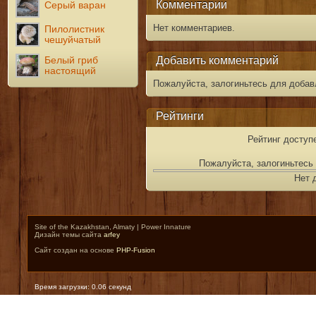
Комментарии
Серый варан
Нет комментариев.
Пилолистник
чешуйчатый
Добавить комментарий
Белый гриб
настоящий
Пожалуйста, залогиньтесь для добав
Рейтинги
Рейтинг доступ
Пожалуйста, залогиньтесь 
Нет 
Site of the Kazakhstan, Almaty | Power Innature
Дизайн темы сайта
arfey
Сайт создан на основе
PHP-Fusion
Время загрузки: 0.06 секунд