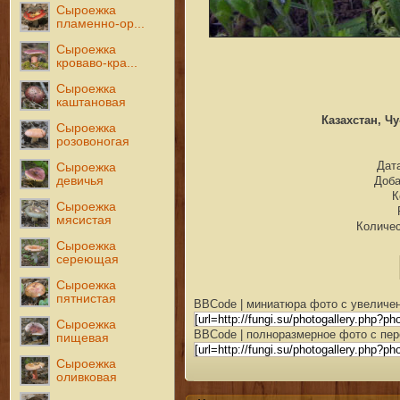
Сыроежка
пламенно-ор...
Сыроежка
кроваво-кра...
Сыроежка
каштановая
Казахстан, Чу
Сыроежка
розовоногая
Дата
Сыроежка
девичья
Доб
К
Сыроежка
мясистая
Количес
Сыроежка
сереющая
Сыроежка
пятнистая
BBCode | миниатюра фото с увеличен
Сыроежка
BBCode | полноразмерное фото с пер
пищевая
Сыроежка
оливковая