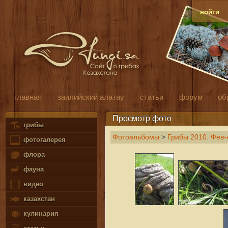
войти
главная
заилийский алатау
статьи
форум
об
Просмотр фото
грибы
Фотоальбомы
>
Грибы 2010. Фев-
фотогалерея
флора
фауна
видео
казахстан
кулинария