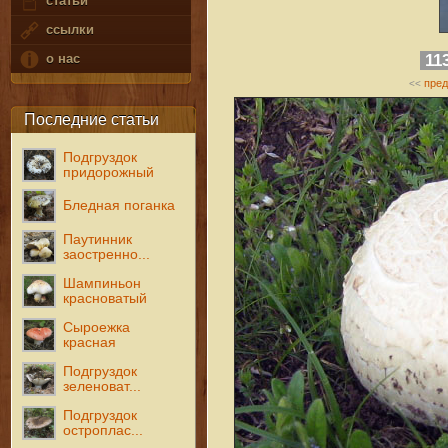
статьи
ссылки
11
о нас
пре
<<
Последние статьи
Подгруздок
придорожный
Бледная поганка
Паутинник
заостренно...
Шампиньон
красноватый
Сыроежка
красная
Подгруздок
зеленоват...
Подгруздок
остроплас...