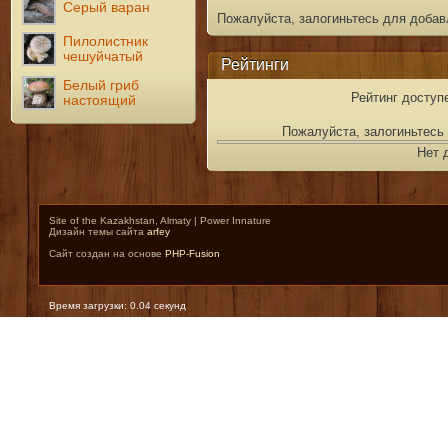
Серый варан
Пожалуйста, залогиньтесь для добав
Пилолистник
чешуйчатый
Рейтинги
Белый гриб
Рейтинг доступ
настоящий
Пожалуйста, залогиньтесь 
Нет 
Site of the Kazakhstan, Almaty | Power Innature
Дизайн темы сайта
arfey
Сайт создан на основе
PHP-Fusion
Время загрузки: 0.04 секунд