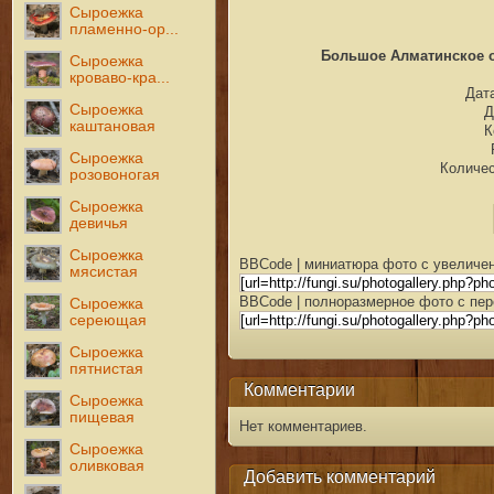
Сыроежка
пламенно-ор...
Большое Алматинское оз
Сыроежка
кроваво-кра...
Дата
Сыроежка
Д
каштановая
К
Сыроежка
Количес
розовоногая
Сыроежка
девичья
Сыроежка
BBCode | миниатюра фото с увеличен
мясистая
BBCode | полноразмерное фото с пер
Сыроежка
сереющая
Сыроежка
пятнистая
Комментарии
Сыроежка
пищевая
Нет комментариев.
Сыроежка
оливковая
Добавить комментарий