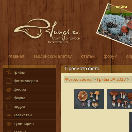
войти
главная
заилийский алатау
статьи
форум
об
Просмотр фото
грибы
Фотоальбомы
>
Грибы ЗА 2013
>
фотогалерея
флора
фауна
видео
казахстан
кулинария