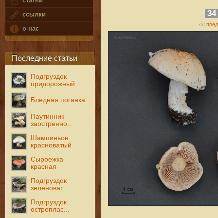
статьи
3
ссылки
пре
<<
о нас
Последние статьи
Подгруздок
придорожный
Бледная поганка
Паутинник
заостренно...
Шампиньон
красноватый
Сыроежка
красная
Подгруздок
зеленоват...
Подгруздок
остроплас...