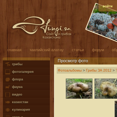
войти
главная
заилийский алатау
статьи
форум
об
Просмотр фото
грибы
Фотоальбомы
>
Грибы ЗА 2012
>
фотогалерея
флора
фауна
видео
казахстан
кулинария