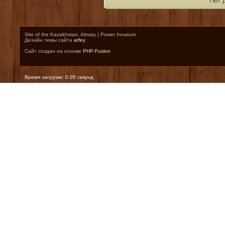
Нет 
Site of the Kazakhstan, Almaty | Power Innature
Дизайн темы сайта
arfey
Сайт создан на основе
PHP-Fusion
Время загрузки: 0.05 секунд