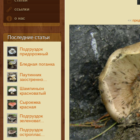
статьи
ссылки
о нас
пре
<<
Последние статьи
Подгруздок
придорожный
Бледная поганка
Паутинник
заостренно...
Шампиньон
красноватый
Сыроежка
красная
Подгруздок
зеленоват...
Подгруздок
остроплас...