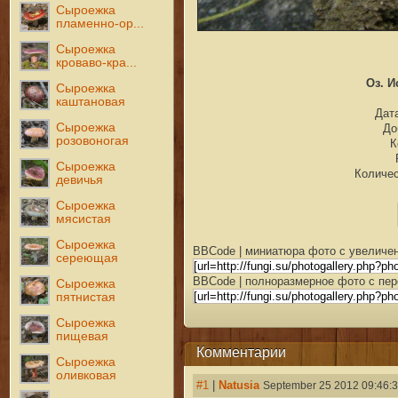
Сыроежка
пламенно-ор...
Сыроежка
кроваво-кра...
Оз. И
Сыроежка
каштановая
Дата
Сыроежка
До
розовоногая
К
Сыроежка
Количес
девичья
Сыроежка
мясистая
Сыроежка
BBCode | миниатюра фото с увеличен
сереющая
BBCode | полноразмерное фото с пер
Сыроежка
пятнистая
Сыроежка
пищевая
Комментарии
Сыроежка
оливковая
#1
|
Natusia
September 25 2012 09:46: