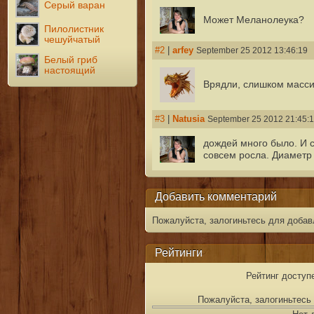
Серый варан
Может Меланолеука?
Пилолистник
чешуйчатый
#2
|
arfey
September 25 2012 13:46:19
Белый гриб
настоящий
Врядли, слишком масси
#3
|
Natusia
September 25 2012 21:45:
дождей много было. И с
совсем росла. Диаметр
Добавить комментарий
Пожалуйста, залогиньтесь для добав
Рейтинги
Рейтинг доступ
Пожалуйста, залогиньтесь 