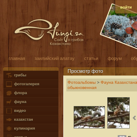
войти
главная
заилийский алатау
статьи
форум
об
Просмотр фото
грибы
Фотоальбомы
>
Фауна Казахстан
фотогалерея
обыкновенная
флора
фауна
видео
казахстан
кулинария