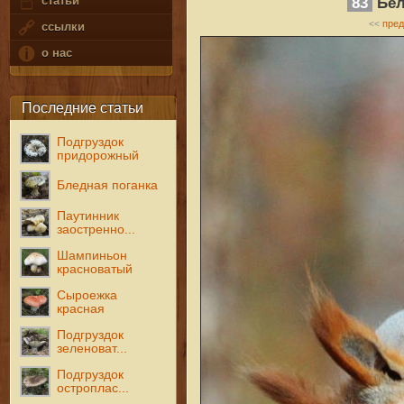
статьи
83
Бел
пре
<<
ссылки
о нас
Последние статьи
Подгруздок
придорожный
Бледная поганка
Паутинник
заостренно...
Шампиньон
красноватый
Сыроежка
красная
Подгруздок
зеленоват...
Подгруздок
остроплас...