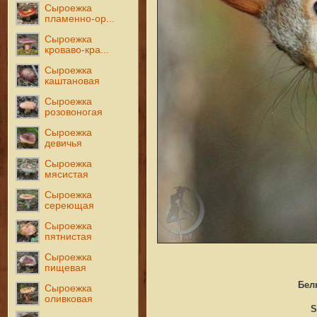
Сыроежка
пламенно-ор...
Сыроежка
кроваво-кра...
Сыроежка
каштановая
Сыроежка
розовоногая
Сыроежка
девичья
Сыроежка
мясистая
Сыроежка
сереющая
Сыроежка
пятнистая
Сыроежка
пищевая
Бел
Сыроежка
оливковая
S