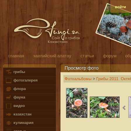
войти
главная
заилийский алатау
статьи
форум
об
Просмотр фото
грибы
Фотоальбомы
>
Грибы 2011. Октя
фотогалерея
флора
фауна
видео
казахстан
кулинария