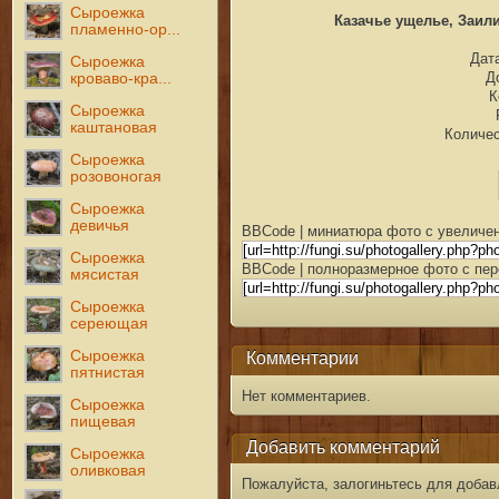
Сыроежка
Казачье ущелье, Заилий
пламенно-ор...
Дата
Сыроежка
Д
кроваво-кра...
К
Сыроежка
каштановая
Количес
Сыроежка
розовоногая
Сыроежка
девичья
BBCode | миниатюра фото с увеличен
Сыроежка
BBCode | полноразмерное фото с пер
мясистая
Сыроежка
сереющая
Сыроежка
Комментарии
пятнистая
Нет комментариев.
Сыроежка
пищевая
Добавить комментарий
Сыроежка
оливковая
Пожалуйста, залогиньтесь для добав