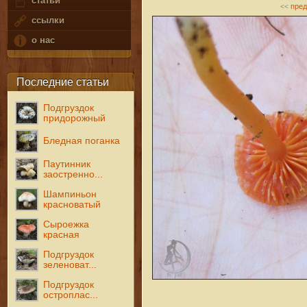
статьи
пре
<<
ссылки
о нас
Последние статьи
Подгруздок
придорожный
Бледная поганка
Паутинник
заостренно...
Шампиньон
красноватый
Сыроежка
красная
Подгруздок
зеленоват...
Подгруздок
остроплас...