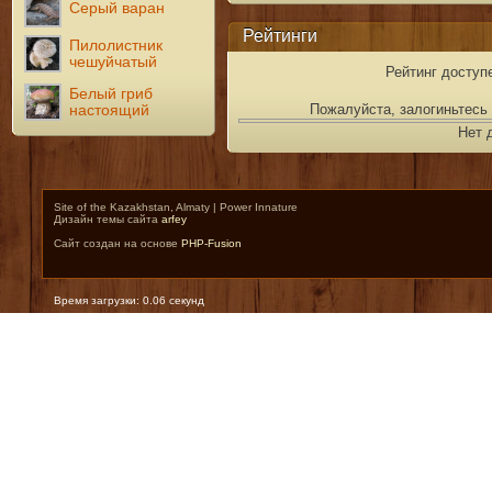
Серый варан
Рейтинги
Пилолистник
чешуйчатый
Рейтинг доступ
Белый гриб
Пожалуйста, залогиньтесь 
настоящий
Нет 
Site of the Kazakhstan, Almaty | Power Innature
Дизайн темы сайта
arfey
Сайт создан на основе
PHP-Fusion
Время загрузки: 0.06 секунд