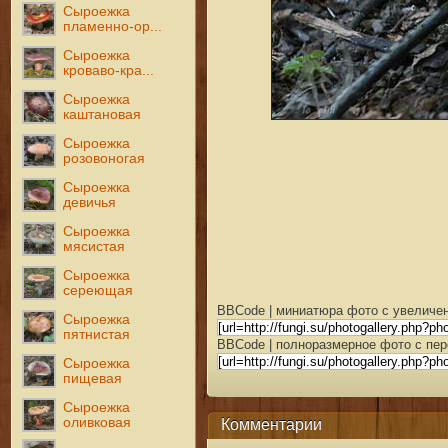
Сыроежка
пламенно-ор...
Сыроежка
кроваво-кра...
Сыроежка
каштановая
Сыроежка
розовоногая
Сыроежка
девичья
Сыроежка
мясистая
Сыроежка
сереющая
BBCode | миниатюра фото с увеличен
Сыроежка
пятнистая
BBCode | полноразмерное фото с пер
Сыроежка
пищевая
Сыроежка
оливковая
Комментарии