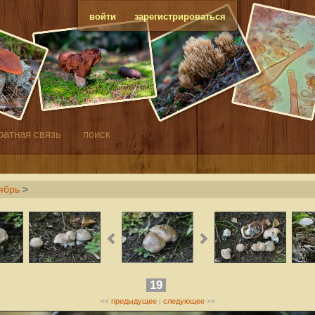
войти
зарегистрироваться
ратная связь
поиск
ябрь
>
19
предыдущее
следующее
<<
|
>>