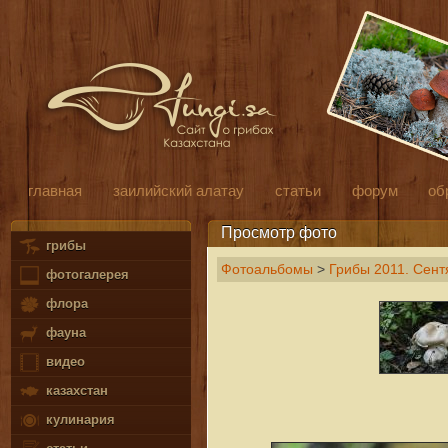
главная
заилийский алатау
статьи
форум
об
Просмотр фото
грибы
Фотоальбомы
>
Грибы 2011. Сент
фотогалерея
флора
фауна
видео
казахстан
кулинария