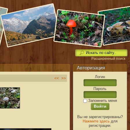
Расширенный поиск
Авторизация
Логин
<<
>>
Пароль
Запомнить меня
Вы не зарегистрированы?
Нажмите здесь
для
регистрации.