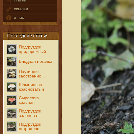
статьи
ссылки
о нас
Последние статьи
Подгруздок
придорожный
Бледная поганка
Паутинник
заостренно...
Шампиньон
красноватый
Сыроежка
красная
Подгруздок
зеленоват...
Подгруздок
остроплас...