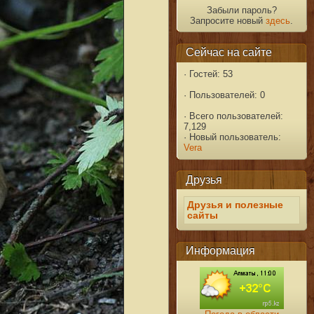
Забыли пароль?
Запросите новый
здесь
.
Сейчас на сайте
·
Гостей: 53
·
Пользователей: 0
·
Всего пользователей:
7,129
·
Новый пользователь:
Vera
Друзья
Друзья и полезные
сайты
Информация