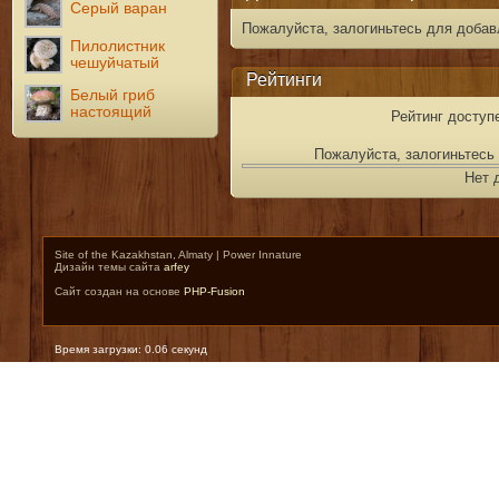
Серый варан
Пожалуйста, залогиньтесь для добав
Пилолистник
чешуйчатый
Рейтинги
Белый гриб
настоящий
Рейтинг доступ
Пожалуйста, залогиньтесь 
Нет 
Site of the Kazakhstan, Almaty | Power Innature
Дизайн темы сайта
arfey
Сайт создан на основе
PHP-Fusion
Время загрузки: 0.06 секунд