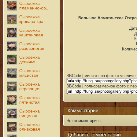
Сыроежка
пламенно-ор...
Сыроежка
Большое Алматинское Озеро. 
кроваво-кра...
Дата
Сыроежка
Д
каштановая
К
Сыроежка
розовоногая
Количес
Сыроежка
девичья
Сыроежка
мясистая
BBCode | миниатюра фото с увеличен
Сыроежка
BBCode | полноразмерное фото с пер
сереющая
Сыроежка
пятнистая
Комментарии
Сыроежка
пищевая
Нет комментариев.
Сыроежка
оливковая
Добавить комментарий