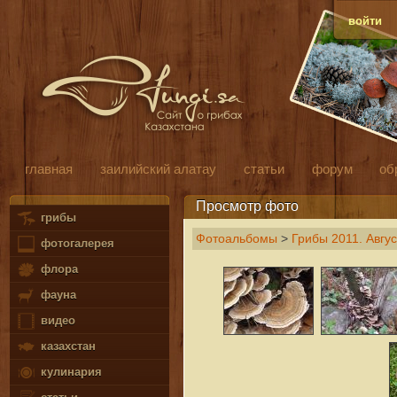
войти
главная
заилийский алатау
статьи
форум
об
Просмотр фото
грибы
Фотоальбомы
>
Грибы 2011. Авгус
фотогалерея
флора
фауна
видео
казахстан
кулинария