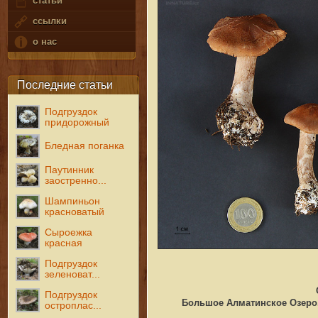
статьи
ссылки
о нас
Последние статьи
Подгруздок
придорожный
Бледная поганка
Паутинник
заостренно...
Шампиньон
красноватый
Сыроежка
красная
Подгруздок
зеленоват...
Подгруздок
Большое Алматинское Озеро. 
остроплас...