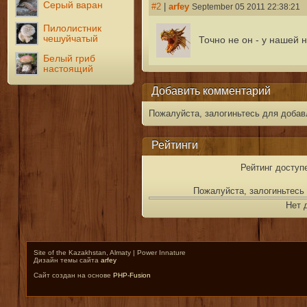
Серый варан
#2
|
arfey
September 05 2011 22:38:21
Пилолистник
чешуйчатый
Точно не он - у нашей н
Белый гриб
настоящий
Добавить комментарий
Пожалуйста, залогиньтесь для добав
Рейтинги
Рейтинг доступ
Пожалуйста, залогиньтесь 
Нет 
Site of the Kazakhstan, Almaty | Power Innature
Дизайн темы сайта
arfey
Сайт создан на основе
PHP-Fusion