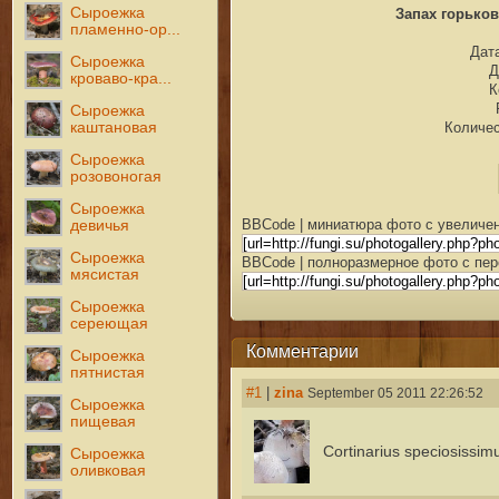
Сыроежка
Запах горько
пламенно-ор...
Дата
Сыроежка
Д
кроваво-кра...
К
Сыроежка
каштановая
Количес
Сыроежка
розовоногая
Сыроежка
BBCode | миниатюра фото с увеличен
девичья
Сыроежка
BBCode | полноразмерное фото с пер
мясистая
Сыроежка
сереющая
Комментарии
Сыроежка
пятнистая
#1
|
zina
September 05 2011 22:26:52
Сыроежка
пищевая
Cortinarius speciosissim
Сыроежка
оливковая