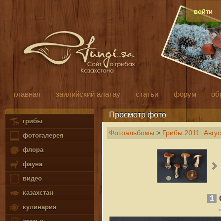
войти
главная
заилийский алатау
статьи
форум
об
Просмотр фото
грибы
Фотоальбомы
>
Грибы 2011. Авгус
фотогалерея
флора
фауна
видео
казахстан
1
C
кулинария
<