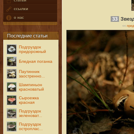
статьи
ссылки
о нас
33
Звез
пре
<<
Последние статьи
Подгруздок
придорожный
Бледная поганка
Паутинник
заостренно...
Шампиньон
красноватый
Сыроежка
красная
Подгруздок
зеленоват...
Подгруздок
остроплас...