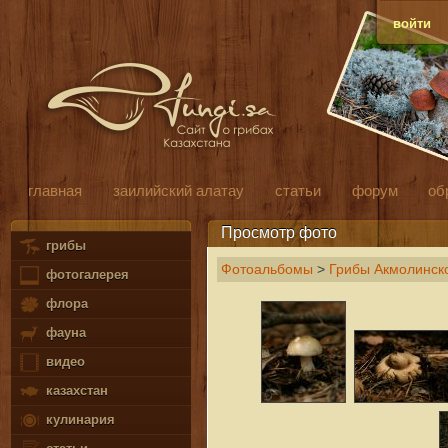
войти
главная
заилийский алатау
статьи
форум
об
Просмотр фото
грибы
Фотоальбомы
>
Грибы Акмолинско
фотогалерея
флора
фауна
видео
казахстан
кулинария