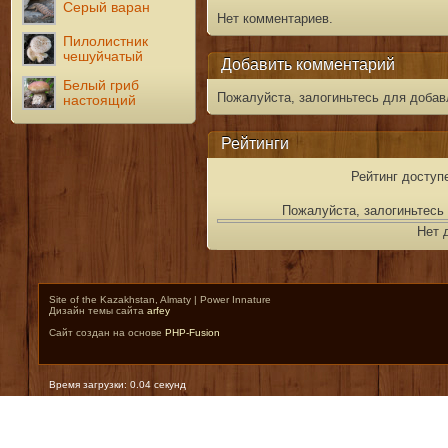
Серый варан
Нет комментариев.
Пилолистник
чешуйчатый
Добавить комментарий
Белый гриб
Пожалуйста, залогиньтесь для добав
настоящий
Рейтинги
Рейтинг доступ
Пожалуйста, залогиньтесь 
Нет 
Site of the Kazakhstan, Almaty | Power Innature
Дизайн темы сайта
arfey
Сайт создан на основе
PHP-Fusion
Время загрузки: 0.04 секунд