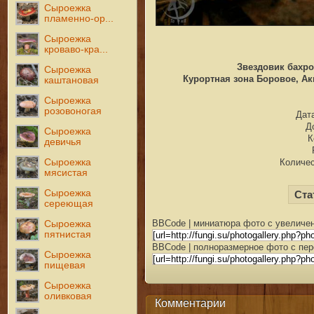
Сыроежка
пламенно-ор...
Сыроежка
кроваво-кра...
Звездовик бахро
Сыроежка
Курортная зона Боровое, Акм
каштановая
Сыроежка
розовоногая
Дата
Д
Сыроежка
К
девичья
Сыроежка
Количес
мясистая
Сыроежка
Ста
сереющая
BBCode | миниатюра фото с увеличен
Сыроежка
пятнистая
BBCode | полноразмерное фото с пер
Сыроежка
пищевая
Сыроежка
оливковая
Комментарии