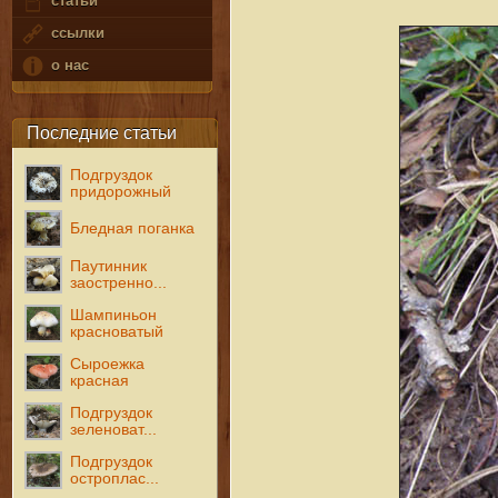
статьи
ссылки
о нас
Последние статьи
Подгруздок
придорожный
Бледная поганка
Паутинник
заостренно...
Шампиньон
красноватый
Сыроежка
красная
Подгруздок
зеленоват...
Подгруздок
остроплас...