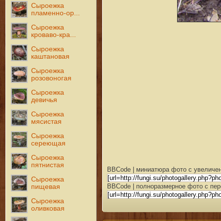
Сыроежка
пламенно-ор...
Сыроежка
кроваво-кра...
Сыроежка
каштановая
Сыроежка
розовоногая
Сыроежка
девичья
Сыроежка
мясистая
Сыроежка
сереющая
Сыроежка
пятнистая
BBCode | миниатюра фото с увеличен
Сыроежка
BBCode | полноразмерное фото с пер
пищевая
Сыроежка
оливковая