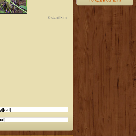
Погода в области
© danil kim