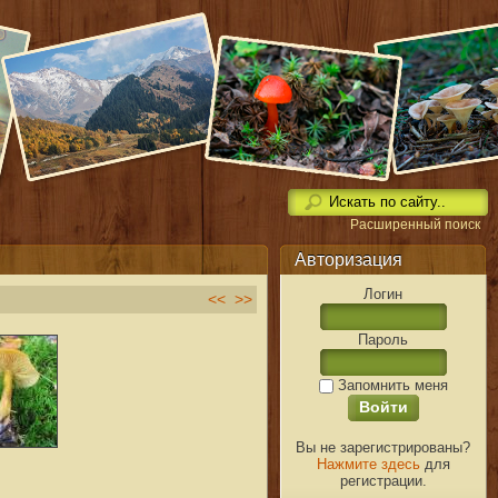
Расширенный поиск
Авторизация
Логин
<<
>>
Пароль
Запомнить меня
Вы не зарегистрированы?
Нажмите здесь
для
регистрации.