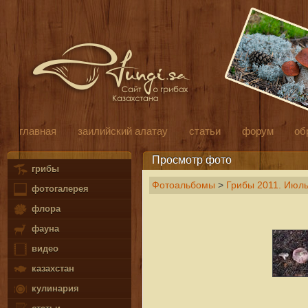
главная
заилийский алатау
статьи
форум
об
Просмотр фото
грибы
Фотоальбомы
>
Грибы 2011. Июл
фотогалерея
флора
фауна
видео
казахстан
кулинария