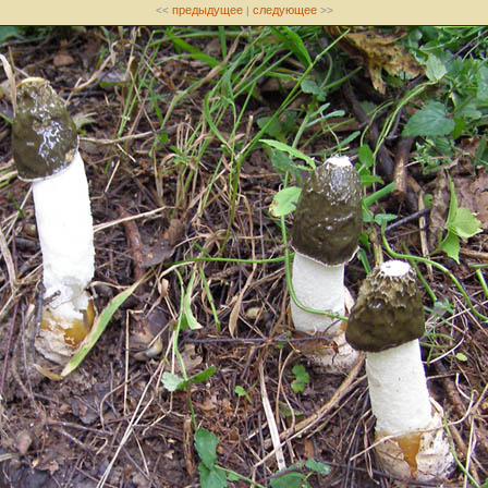
предыдущее
следующее
<<
|
>>