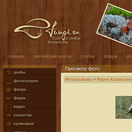
главная
заилийский алатау
статьи
форум
об
Просмотр фото
грибы
Фотоальбомы
>
Фауна Казахстана
фотогалерея
флора
фауна
видео
казахстан
кулинария