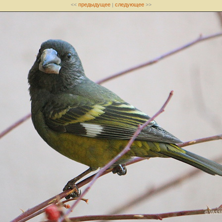
предыдущее
следующее
<<
|
>>