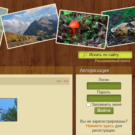
Расширенный поиск
Авторизация
Логин
<<
>>
Пароль
Запомнить меня
Вы не зарегистрированы?
Нажмите здесь
для
регистрации.