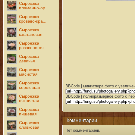
Сыроежка
пламенно-ор...
Сыроежка
кроваво-кра...
Сыроежка
каштановая
Сыроежка
розовоногая
Сыроежка
девичья
Сыроежка
мясистая
Сыроежка
BBCode | миниатюра фото с увеличен
сереющая
Сыроежка
BBCode | полноразмерное фото с пер
пятнистая
Сыроежка
пищевая
Комментарии
Сыроежка
оливковая
Нет комментариев.