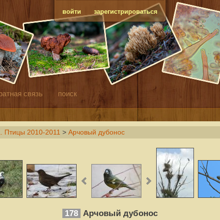
войти
зарегистрироваться
ратная связь
поиск
. Птицы 2010-2011
>
Арчовый дубонос
178
Арчовый дубонос