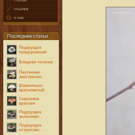
статьи
ссылки
о нас
Последние статьи
Подгруздок
придорожный
Бледная поганка
Паутинник
заостренно...
Шампиньон
красноватый
Сыроежка
красная
Подгруздок
зеленоват...
Подгруздок
остроплас...