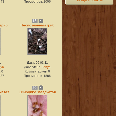
Погода в области
143
Просмотров: 2006
15
гриб
Неопознанный гриб
1
Дата: 06.03.11
nya
Добавлено:
Tonya
 0
Комментариев: 0
837
Просмотров: 1886
20
чатая
Симоцибе звездчатая