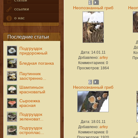
статьи
1
Неопознанный гриб
Неоп
ссылки
о нас
Последние статьи
Д
До
Подгруздок
Дата: 14.01.11
Ко
придорожный
Добавлено:
arfey
Пр
Комментариев: 0
Бледная поганка
Просмотров: 1864
Паутинник
заостренно...
6
Шампиньон
Неопознанный гриб
красноватый
Сыроежка
красная
Подгруздок
зеленоват...
Дата: 18.01.11
Добавлено:
arfey
Подгруздок
Комментариев: 0
остроплас...
Д
Просмотров: 1920