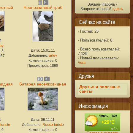
5
Забыли пароль?
ветный
Неопознанный гриб
Запросите новый
здесь
.
Сейчас на сайте
·
Гостей: 25
·
Пользователей: 0
4
fey
·
Всего пользователей:
Дата: 15.01.11
 3
7,129
Добавлено:
arfey
057
·
Новый пользователь:
Комментариев: 0
Vera
Просмотров: 1898
Друзья
10
видная
Батарея веселковидная
Друзья и полезные
сайты
Информация
1
Дата: 09.11.11
turisto
Добавлено:
Russo-turisto
 0
Комментариев: 0