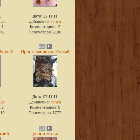
1
Дата: 12.11.11
nya
Добавлено:
Tonya
 1
Комментариев: 2
041
Просмотров: 2100
25
-белый
Ирпекс молочно-белый
1
Дата: 07.11.11
nya
Добавлено:
Tonya
 2
Комментариев: 0
110
Просмотров: 1777
30
гриб
тулостома sp.