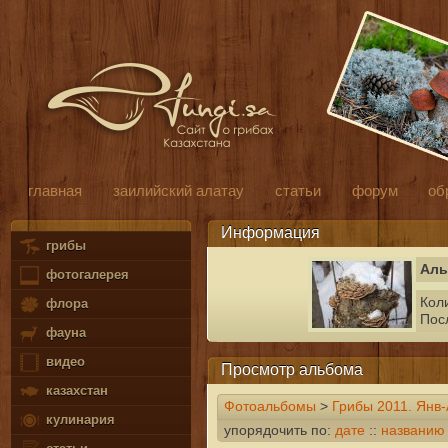
главная
заилийский алатау
статьи
форум
об
Информация
грибы
Аль
фотогалерея
Кол
флора
Пос
фауна
видео
Просмотр альбома
казахстан
Фотоальбомы
>
Грибы 2011. Янв
кулинария
упорядочить по:
дате
::
названию