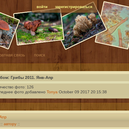
войти
зарегистрироваться
ратная связь
поиск
бом: Грибы 2011. Янв-Апр
ичество фото: 126
леднее фото добавлено
Tonya
October 09 2017 20:15:38
-Апр
::
автору
::