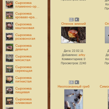
До
Сыроежка
Ко
пламенно-ор...
Пр
Сыроежка
кроваво-кра...
11
Опенок зимний
Оп
Сыроежка
каштановая
Сыроежка
розовоногая
Сыроежка
девичья
Дата: 22.02.11
Д
Добавлено:
arfey
До
Сыроежка
Комментариев: 0
Ко
мясистая
Просмотров: 2240
Пр
Сыроежка
сереющая
Сыроежка
пятнистая
16
Неопознанный гриб
Симоц
Сыроежка
пищевая
Сыроежка
оливковая