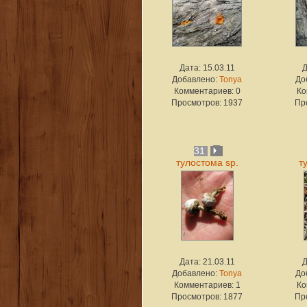
Дата: 15.03.11
Д
Добавлено:
Tonya
До
Комментариев: 0
Ко
Просмотров: 1937
Пр
31
тулостома sp.
т
Дата: 21.03.11
Д
Добавлено:
Tonya
До
Комментариев: 1
Ко
Просмотров: 1877
Пр