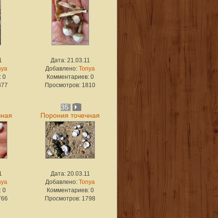
1
Дата: 21.03.11
nya
Добавлено:
Tonya
 0
Комментариев: 0
877
Просмотров: 1810
35
чная
Порония точечная
1
Дата: 20.03.11
nya
Добавлено:
Tonya
 0
Комментариев: 0
766
Просмотров: 1798