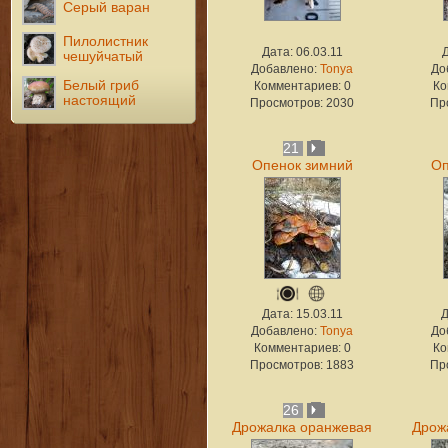
Серый варан
Пилолистник
Дата: 06.03.11
Д
чешуйчатый
Добавлено:
Tonya
До
Белый гриб
Комментариев: 0
Ко
настоящий
Просмотров: 2030
Пр
21
Опенок зимний
Оп
Дата: 15.03.11
Д
Добавлено:
Tonya
До
Комментариев: 0
Ко
Просмотров: 1883
Пр
26
Дрожалка оранжевая
Дрож