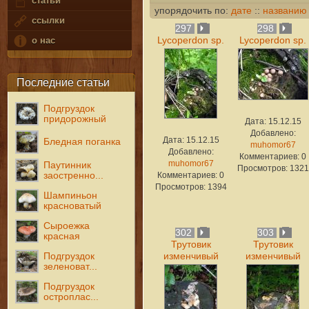
статьи
упорядочить по:
дате
::
названию
ссылки
297
298
Lycoperdon sp.
Lycoperdon sp.
о нас
Последние статьи
Подгруздок
придорожный
Дата: 15.12.15
Добавлено:
Дата: 15.12.15
Бледная поганка
muhomor67
Добавлено:
Комментариев: 0
muhomor67
Паутинник
Просмотров: 1321
заостренно...
Комментариев: 0
Просмотров: 1394
Шампиньон
красноватый
Сыроежка
302
303
красная
Трутовик
Трутовик
Подгруздок
изменчивый
изменчивый
зеленоват...
Подгруздок
остроплас...