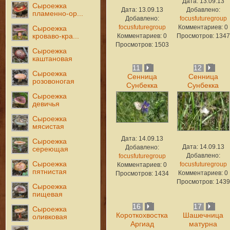
Дата: 13.09.13
Сыроежка
Дата: 13.09.13
Добавлено:
пламенно-ор...
Добавлено:
focusfuturegroup
focusfuturegroup
Комментариев: 0
Сыроежка
кроваво-кра...
Комментариев: 0
Просмотров: 1347
Просмотров: 1503
Сыроежка
каштановая
11
12
Сыроежка
Сенница
Сенница
розовоногая
Сунбекка
Сунбекка
Сыроежка
девичья
Сыроежка
мясистая
Дата: 14.09.13
Сыроежка
Дата: 14.09.13
Добавлено:
сереющая
Добавлено:
focusfuturegroup
Сыроежка
focusfuturegroup
Комментариев: 0
пятнистая
Комментариев: 0
Просмотров: 1434
Просмотров: 1439
Сыроежка
пищевая
16
17
Сыроежка
Короткохвостка
Шашечница
оливковая
Аргиад
матурна