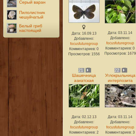
Серый варан
Пилолистник
чешуйчатый
Белый гриб
настоящий
Дата: 03.11.14
Дата: 16.09.13
Добавлено:
Добавлено:
focusfuturegroup
focusfuturegroup
Комментариев: 0
Комментариев: 0
Просмотров: 1679
Просмотров: 1556
21
22
Шашечница
Углокрыльница
азиатская
интерпозита
Дата: 02.12.13
Дата: 03.11.14
Добавлено:
Добавлено:
focusfuturegroup
focusfuturegroup
Комментариев: 2
Комментариев: 3