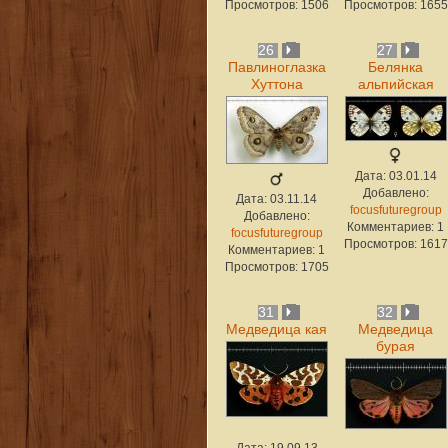
Просмотров: 1506
Просмотров: 1655
26
27
Павлиноглазка
Белянка
Хуттона
альпийская
Дата: 03.01.14
Добавлено:
Дата: 03.11.14
focusfuturegroup
Добавлено:
Комментариев: 1
focusfuturegroup
Просмотров: 1617
Комментариев: 1
Просмотров: 1705
31
32
Медведица кая
Медведица
бурая