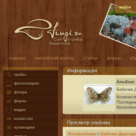
войти
главная
заилийский алатау
статьи
форум
об
Информация
грибы
Альбом: 
фотогалерея
Бабочки 
флора
Количест
фауна
Последне
November
видео
казахстан
Просмотр альбома
кулинария
Фотоальбомы
>
Бабочки Джунгарс