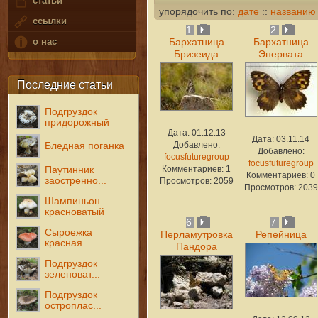
статьи
упорядочить по:
дате
::
названию
ссылки
1
2
о нас
Бархатница
Бархатница
Бризеида
Энервата
Последние статьи
Подгруздок
придорожный
Дата: 01.12.13
Дата: 03.11.14
Добавлено:
Бледная поганка
Добавлено:
focusfuturegroup
focusfuturegroup
Комментариев: 1
Паутинник
Комментариев: 0
заостренно...
Просмотров: 2059
Просмотров: 2039
Шампиньон
красноватый
6
7
Сыроежка
Перламутровка
Репейница
красная
Пандора
Подгруздок
зеленоват...
Подгруздок
остроплас...