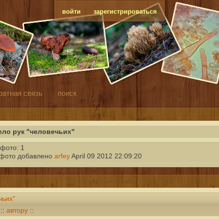
войти
зарегистрироваться
ратная связь
поиск
ело рук "человечьих"
фото: 1
 фото добавлено
arfey
April 09 2012 22:09:20
чьих"
::
автору
::