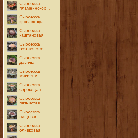
Сыроежка
пламенно-ор...
Сыроежка
кроваво-кра...
Сыроежка
каштановая
Сыроежка
розовоногая
Сыроежка
девичья
Сыроежка
мясистая
Сыроежка
сереющая
Сыроежка
пятнистая
Сыроежка
пищевая
Сыроежка
оливковая