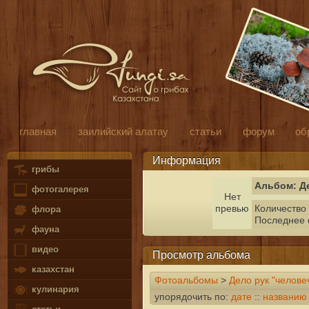
главная
заилийский алатау
статьи
форум
об
Информация
грибы
Альбом: Д
фотогалерея
Нет
превью
Количество 
флора
Последнее
фауна
видео
Просмотр альбома
казахстан
Фотоальбомы
>
Дело рук "челове
кулинария
упорядочить по:
дате
::
названию