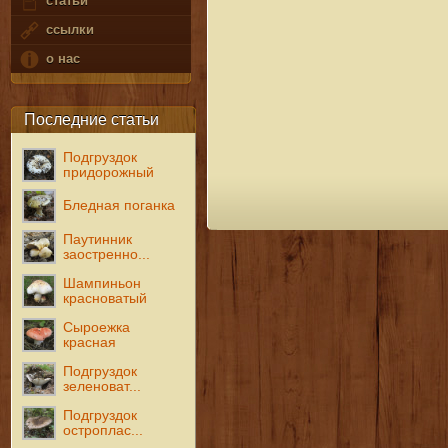
статьи
ссылки
о нас
Последние статьи
Подгруздок
придорожный
Бледная поганка
Паутинник
заостренно...
Шампиньон
красноватый
Сыроежка
красная
Подгруздок
зеленоват...
Подгруздок
остроплас...