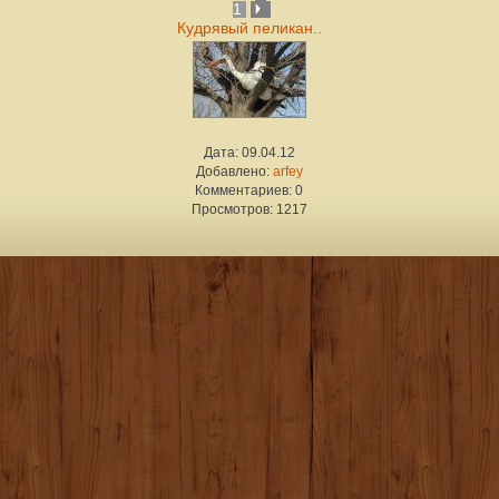
1
Кудрявый пеликан..
Дата: 09.04.12
Добавлено:
arfey
Комментариев: 0
Просмотров: 1217