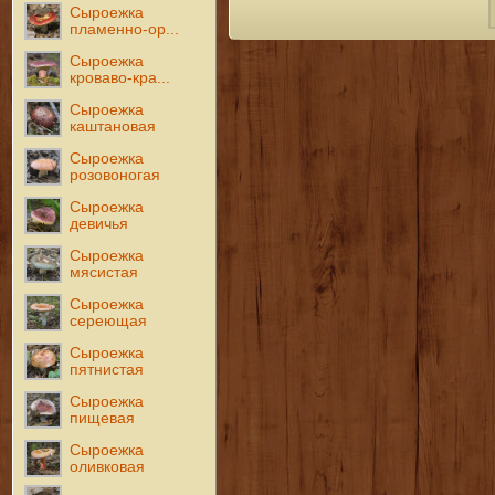
Сыроежка
пламенно-ор...
Сыроежка
кроваво-кра...
Сыроежка
каштановая
Сыроежка
розовоногая
Сыроежка
девичья
Сыроежка
мясистая
Сыроежка
сереющая
Сыроежка
пятнистая
Сыроежка
пищевая
Сыроежка
оливковая