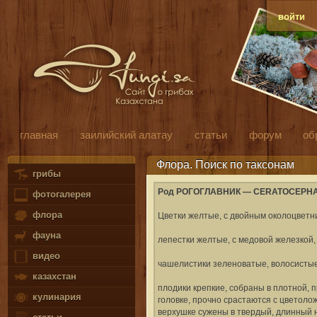
войти
главная
заилийский алатау
статьи
форум
об
Флора. Поиск по таксонам
грибы
Род РОГОГЛАВНИК — CERATOCEPHA
фотогалерея
флора
Цветки желтые, с двойным околоцветн
фауна
лепестки желтые, с медовой железкой,
видео
чашелистики зеленоватые, волосистые
казахстан
плодики крепкие, собраны в плотной,
кулинария
головке, прочно срастаются с цветоло
верхушке сужены в твердый, длинный н