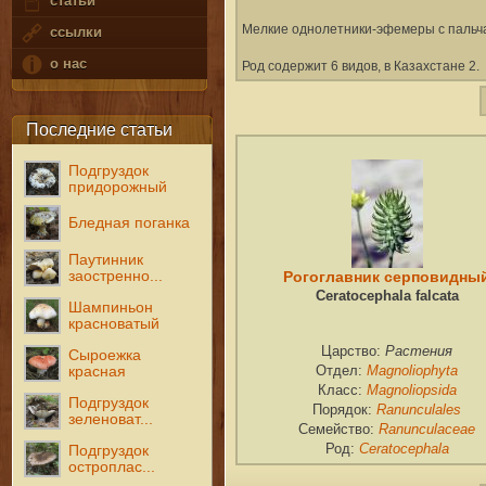
статьи
Мелкие однолетники-эфемеры с пальча
ссылки
о нас
Род содержит 6 видов, в Казахстане 2.
Последние статьи
Подгруздок
придорожный
Бледная поганка
Паутинник
заостренно...
Рогоглавник серповидны
Ceratocephala falcata
Шампиньон
красноватый
Растения
Царство:
Сыроежка
Magnoliophyta
красная
Отдел:
Magnoliopsida
Класс:
Подгруздок
Ranunculales
Порядок:
зеленоват...
Ranunculaceae
Семейство:
Ceratocephala
Род:
Подгруздок
остроплас...