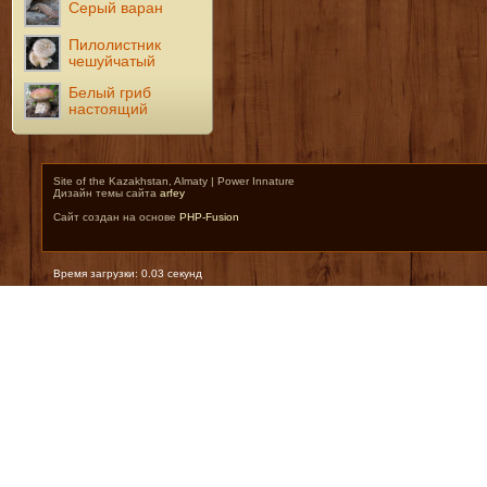
Серый варан
Пилолистник
чешуйчатый
Белый гриб
настоящий
Site of the Kazakhstan, Almaty | Power Innature
Дизайн темы сайта
arfey
Сайт создан на основе
PHP-Fusion
Время загрузки: 0.03 секунд