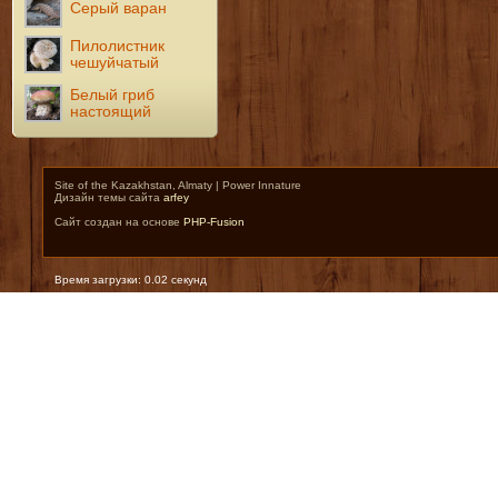
Серый варан
Пилолистник
чешуйчатый
Белый гриб
настоящий
Site of the Kazakhstan, Almaty | Power Innature
Дизайн темы сайта
arfey
Сайт создан на основе
PHP-Fusion
Время загрузки: 0.02 секунд