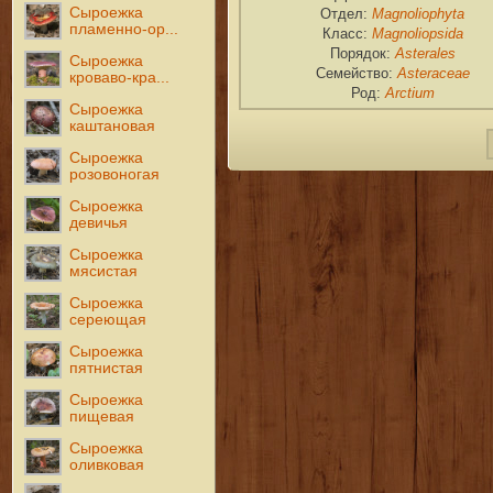
Сыроежка
Magnoliophyta
Отдел:
пламенно-ор...
Magnoliopsida
Класс:
Asterales
Порядок:
Сыроежка
Asteraceae
Семейство:
кроваво-кра...
Arctium
Род:
Сыроежка
каштановая
Сыроежка
розовоногая
Сыроежка
девичья
Сыроежка
мясистая
Сыроежка
сереющая
Сыроежка
пятнистая
Сыроежка
пищевая
Сыроежка
оливковая