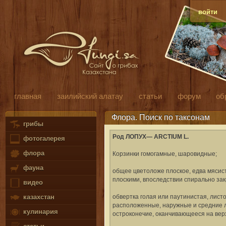
войти
главная
заилийский алатау
статьи
форум
об
Флора. Поиск по таксонам
грибы
Род ЛОПУХ— ARCTIUM L.
фотогалерея
флора
Корзинки гомогамные, шаровидные;
фауна
общее цветоложе плоское, едва мясис
плоскими, впоследствии спирально за
видео
обвертка голая или паутинистая, лис
казахстан
расположенные, наружные и средние л
кулинария
остроконечие, оканчивающееся на вер