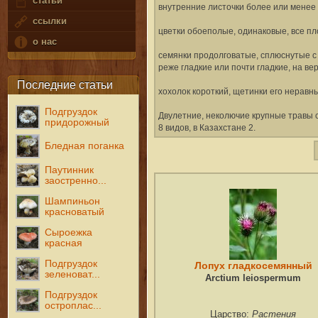
статьи
внутренние листочки более или менее
ссылки
цветки обоеполые, одинаковые, все пл
о нас
семянки продолговатые, сплюснутые с
реже гладкие или почти гладкие, на ве
Последние статьи
хохолок короткий, щетинки его нерав
Подгруздок
Двулетние, неколючие крупные травы 
придорожный
8 видов, в Казахстане 2.
Бледная поганка
Паутинник
заостренно...
Шампиньон
красноватый
Сыроежка
красная
Подгруздок
Лопух гладкосемянный
зеленоват...
Arctium leiospermum
Подгруздок
остроплас...
Растения
Царство: