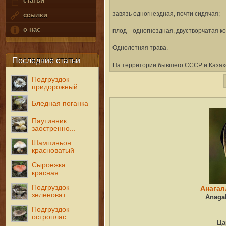
статьи
завязь одногнездная, почти сидячая;
ссылки
о нас
плод—одногнездная, двустворчатая ко
Однолетняя трава.
Последние статьи
На территории бывшего СССР и Казахс
Подгруздок
придорожный
Бледная поганка
Паутинник
заостренно...
Шампиньон
красноватый
Сыроежка
красная
Подгруздок
Анагал
зеленоват...
Anaga
Подгруздок
остроплас...
Ца