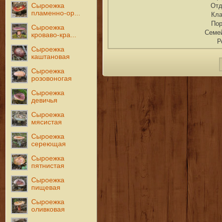
Сыроежка
Отд
пламенно-ор...
Кл
По
Сыроежка
Семе
кроваво-кра...
Р
Сыроежка
каштановая
Сыроежка
розовоногая
Сыроежка
девичья
Сыроежка
мясистая
Сыроежка
сереющая
Сыроежка
пятнистая
Сыроежка
пищевая
Сыроежка
оливковая