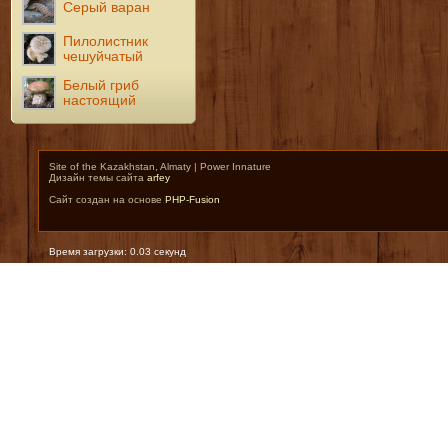
Серый варан
Пилолистник
чешуйчатый
Белый гриб
настоящий
Site of the Kazakhstan, Almaty | Power Innature
Дизайн темы сайта
arfey
Сайт создан на основе
PHP-Fusion
Время загрузки: 0.03 секунд