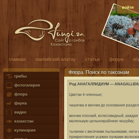
войти
главная
заилийский алатау
статьи
форум
об
Флора. Поиск по таксонам
грибы
Род АНАГАЛЛИДИУМ — ANAGALLIDIUM
фотогалерея
флора
Цветки 4-членные;
фауна
чашечка и венчик до основания разде
видео
венчик плоский, колесовидный, каждая
маленькую цельнокрайнюю чешуйку;
казахстан
кулинария
тычинки с висячими пыльниками, нити 
прикрепления усажен пучками волоско