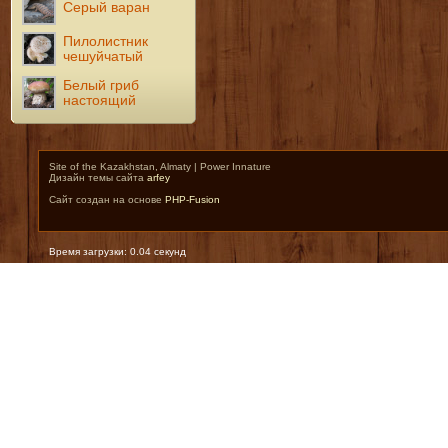
Серый варан
Пилолистник
чешуйчатый
Белый гриб
настоящий
Site of the Kazakhstan, Almaty | Power Innature
Дизайн темы сайта
arfey
Сайт создан на основе
PHP-Fusion
Время загрузки: 0.04 секунд