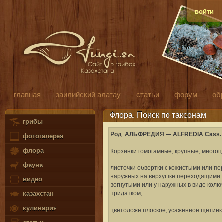
войти
главная
заилийский алатау
статьи
форум
об
Флора. Поиск по таксонам
грибы
Род АЛЬФРЕДИЯ — ALFREDIA Cass.
фотогалерея
флора
Корзинки гомогамные, крупные, многоц
фауна
листочки обвертки с кожистыми или п
наружных на верхушке переходящими в
видео
вогнутыми или у наружных в виде колюч
придатком;
казахстан
кулинария
цветоложе плоское, усаженное щетинк