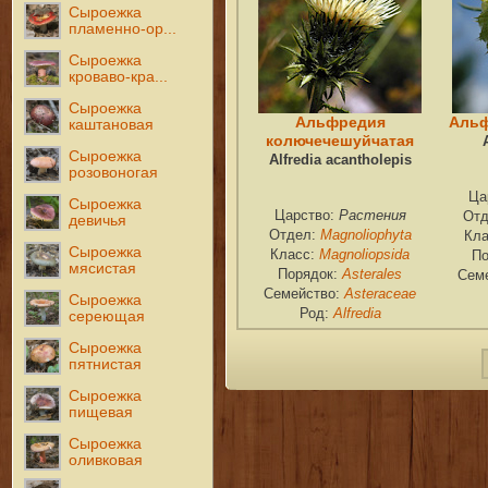
Сыроежка
пламенно-ор...
Сыроежка
кроваво-кра...
Сыроежка
Альфредия
Альф
каштановая
колючечешуйчатая
Сыроежка
Alfredia acantholepis
розовоногая
Ца
Сыроежка
Растения
Царство:
Отд
девичья
Magnoliophyta
Отдел:
Кл
Сыроежка
Magnoliopsida
Класс:
По
мясистая
Asterales
Порядок:
Сем
Asteraceae
Семейство:
Сыроежка
Alfredia
Род:
сереющая
Сыроежка
пятнистая
Сыроежка
пищевая
Сыроежка
оливковая