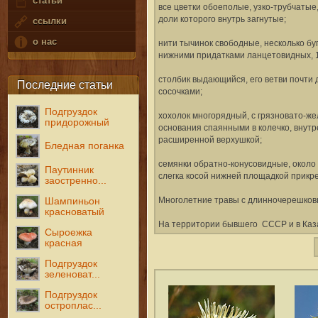
статьи
все цветки обоеполые, узко-трубчатые
доли которого внутрь загнутые;
ссылки
о нас
нити тычинок свободные, несколько б
нижними придатками ланцетовидных, 1
столбик выдающийся, его ветви почти
Последние статьи
сосочками;
Подгруздок
хохолок многорядный, с грязновато-ж
придорожный
основания спаянными в колечко, внутр
расширенной верхушкой;
Бледная поганка
семянки обратно-конусовидные, около 
Паутинник
слегка косой нижней площадкой прикр
заостренно...
Многолетние травы с длинночерешков
Шампиньон
красноватый
На территории бывшего СССР и в Каза
Сыроежка
красная
Подгруздок
зеленоват...
Подгруздок
остроплас...