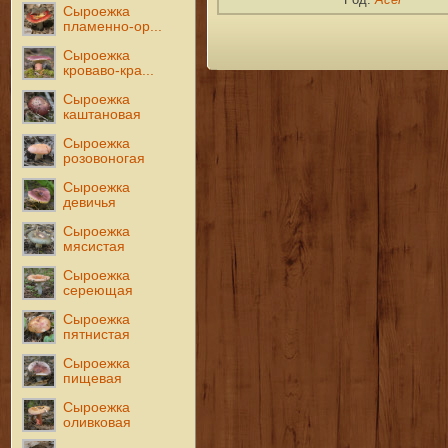
Сыроежка
пламенно-ор...
Сыроежка
кроваво-кра...
Сыроежка
каштановая
Сыроежка
розовоногая
Сыроежка
девичья
Сыроежка
мясистая
Сыроежка
сереющая
Сыроежка
пятнистая
Сыроежка
пищевая
Сыроежка
оливковая