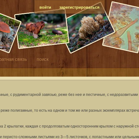
войти
зарегистрироваться
ратная связь
поиск
ые, с рудиментарной завязью, реже без нее и пестичные, с недоразвитыми 
еже полигамные, то есть на одном и том же или разных экземплярах встреча
а 2 крылатки, каждая с продолговатым односторонним крылом с наружной ст
ли перисто-сложными листьями из 3—5 листочков, с лопастными или цельными