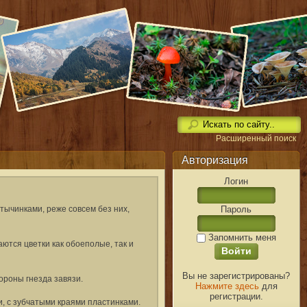
Расширенный поиск
Авторизация
Логин
Пароль
тычинками, реже совсем без них,
Запомнить меня
ются цветки как обоеполые, так и
Вы не зарегистрированы?
ороны гнезда завязи.
Нажмите здесь
для
регистрации.
, с зубчатыми краями пластинками.