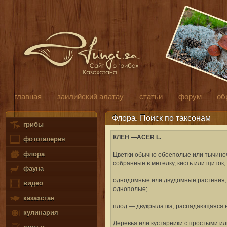
главная
заилийский алатау
статьи
форум
об
Флора. Поиск по таксонам
грибы
КЛЕН —ACER L.
фотогалерея
флора
Цветки обычно обоеполые или тычиночн
собранные в метелку, кисть или щиток;
фауна
однодомные или двудомные растения, р
видео
однополые;
казахстан
плод — двукрылатка, распадающаяся н
кулинария
Деревья или кустарники с простыми и