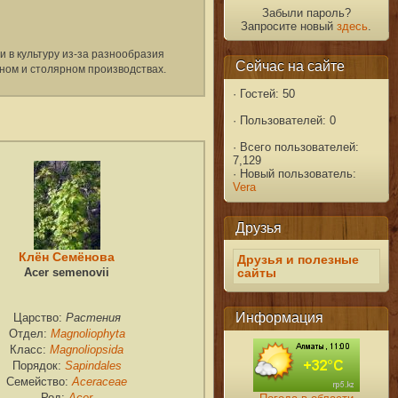
Забыли пароль?
Запросите новый
здесь
.
 в культуру из-за разнообразия
Сейчас на сайте
ном и столярном производствах.
·
Гостей: 50
·
Пользователей: 0
·
Всего пользователей:
7,129
·
Новый пользователь:
Vera
Друзья
Клён Семёнова
Друзья и полезные
Acer semenovii
сайты
Информация
Растения
Царство:
Magnoliophyta
Отдел:
Magnoliopsida
Класс:
Sapindales
Порядок:
Aceraceae
Семейство:
Acer
Род: