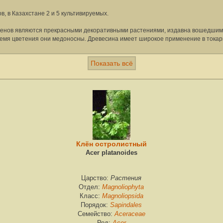
 в Казахстане 2 и 5 культивируемых.
кленов являются прекрасными декоративными растениями, издавна вошедшими
время цветения они медоносны. Древесина имеет широкое применение в токар
Показать всё
Клён остролистный
Acer platanoides
Растения
Царство:
Magnoliophyta
Отдел:
Magnoliopsida
Класс:
Sapindales
Порядок:
Aceraceae
Семейство:
Acer
Род: