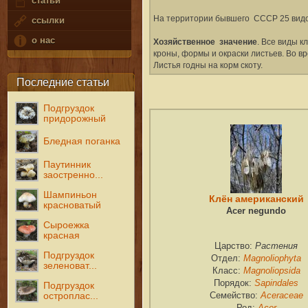
статьи
На территории бывшего СССР 25 видов,
ссылки
о нас
Хозяйственное значение
. Все виды 
кроны, формы и окраски листьев. Во 
Листья годны на корм скоту.
Последние статьи
Подгруздок
придорожный
Бледная поганка
Паутинник
заостренно...
Шампиньон
Клён американский
красноватый
Acer negundo
Сыроежка
красная
Растения
Царство:
Подгруздок
Magnoliophyta
Отдел:
зеленоват...
Magnoliopsida
Класс:
Sapindales
Порядок:
Подгруздок
Aceraceae
остроплас...
Семейство:
Acer
Род: