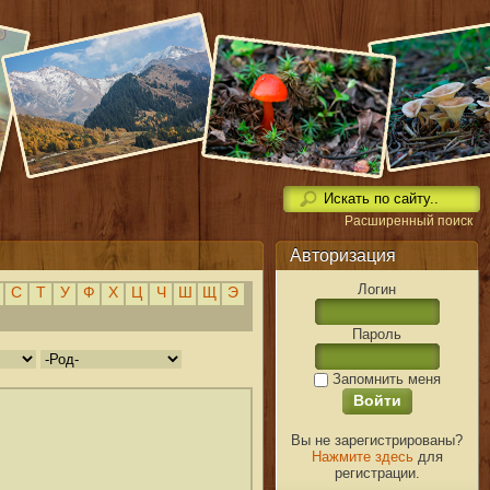
Расширенный поиск
Авторизация
Логин
С
Т
У
Ф
Х
Ц
Ч
Ш
Щ
Э
Пароль
Запомнить меня
Вы не зарегистрированы?
Нажмите здесь
для
регистрации.