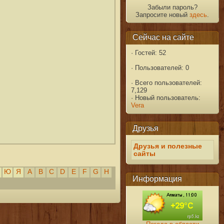
Забыли пароль?
Запросите новый
здесь
.
Сейчас на сайте
·
Гостей: 52
·
Пользователей: 0
·
Всего пользователей:
7,129
·
Новый пользователь:
Vera
Друзья
Друзья и полезные
сайты
Ю
Я
A
B
C
D
E
F
G
H
Информация