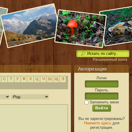
Расширенный поиск
Авторизация
Логин
С
Т
У
Ф
Х
Ц
Ч
Ш
Щ
Э
Пароль
Запомнить меня
Вы не зарегистрированы?
Нажмите здесь
для
регистрации.