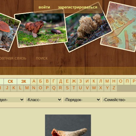
войти
зарегистрироваться
ратная связь
поиск
А
Б
В
Г
Д
Е
Ж
З
И
К
Л
М
Н
О
П
Р
СК
ЗК
I
J
K
L
M
N
O
P
Q
R
S
T
U
V
W
X
Y
Z