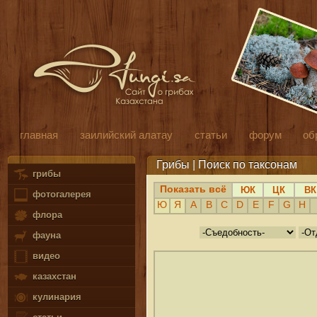
главная
заилийский алатау
статьи
форум
об
Грибы | Поиск по таксонам
грибы
Показать всё
ЮК
ЦК
ВК
фотогалерея
Ю
Я
A
B
C
D
E
F
G
H
флора
фауна
видео
казахстан
кулинария