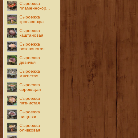
Сыроежка
пламенно-ор...
Сыроежка
кроваво-кра...
Сыроежка
каштановая
Сыроежка
розовоногая
Сыроежка
девичья
Сыроежка
мясистая
Сыроежка
сереющая
Сыроежка
пятнистая
Сыроежка
пищевая
Сыроежка
оливковая