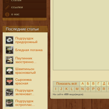
статьи
ссылки
о нас
Последние статьи
Подгруздок
придорожный
Бледная поганка
Паутинник
заостренно...
Шампиньон
красноватый
Сыроежка
красная
Показать всё
А
Б
В
Г
Д
I
J
K
L
M
N
O
P
Q
R
Подгруздок
зеленоват...
На сайте
459
вида(видов)
Подгруздок
остроплас...