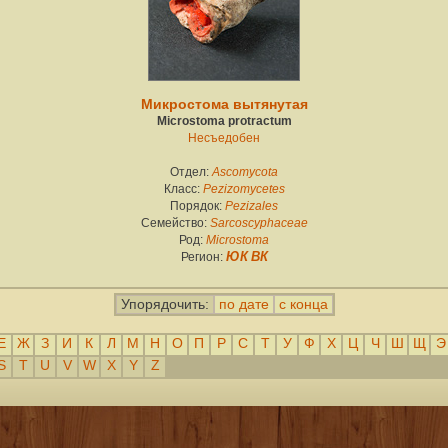
Микростома вытянутая
Microstoma protractum
Несъедобен
Отдел:
Ascomycota
Класс:
Pezizomycetes
Порядок:
Pezizales
Семейство:
Sarcoscyphaceae
Род:
Microstoma
Регион:
ЮК
ВК
Упорядочить:
по дате
с конца
Е
Ж
З
И
К
Л
М
Н
О
П
Р
С
Т
У
Ф
Х
Ц
Ч
Ш
Щ
Э
S
T
U
V
W
X
Y
Z