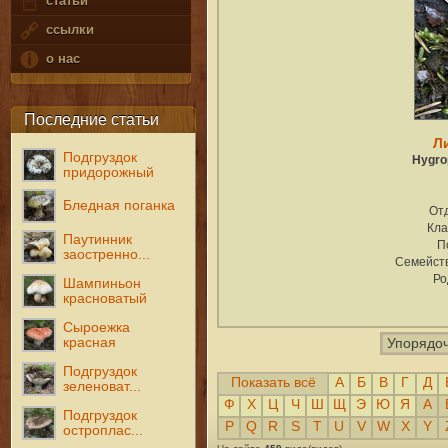
статьи
ссылки
о нас
Последние статьи
Л
Подгруздок
Hygro
придорожный
Бледная поганка
От
Кла
Паутинник
П
заостренно...
Семейст
Ро
Шампиньон
красноватый
Сыроежка
красная
Упорядоч
Подгруздок
Показать всё
А
Б
В
Г
Д
зеленоват...
Ф
Х
Ц
Ч
Ш
Щ
Э
Ю
Я
A
Подгруздок
P
Q
R
S
T
U
V
W
X
Y
остроплас...