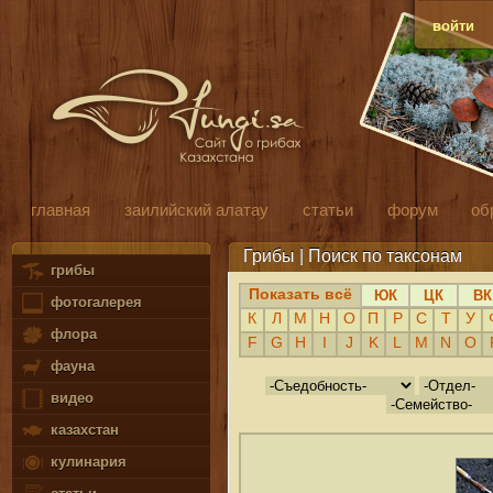
войти
главная
заилийский алатау
статьи
форум
об
Грибы | Поиск по таксонам
грибы
Показать всё
ЮК
ЦК
ВК
фотогалерея
К
Л
М
Н
О
П
Р
С
Т
У
флора
F
G
H
I
J
K
L
M
N
O
фауна
видео
казахстан
кулинария