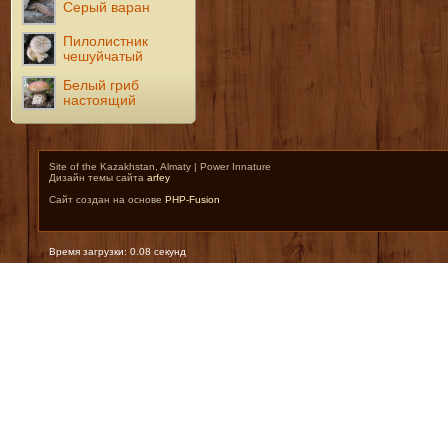
Серый варан
Пилолистник
чешуйчатый
Белый гриб
настоящий
Site of the Kazakhstan, Almaty | Power Innature
Дизайн темы сайта
arfey
Сайт создан на основе
PHP-Fusion
Время загрузки: 0.08 секунд