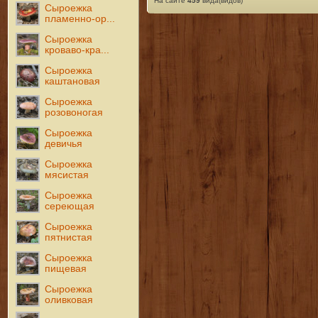
На сайте
459
вида(видов)
Сыроежка
пламенно-ор...
Сыроежка
кроваво-кра...
Сыроежка
каштановая
Сыроежка
розовоногая
Сыроежка
девичья
Сыроежка
мясистая
Сыроежка
сереющая
Сыроежка
пятнистая
Сыроежка
пищевая
Сыроежка
оливковая