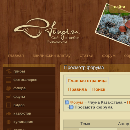
войти
главная
заилийский алатау
статьи
форум
об
Просмотр форума
грибы
фотогалерея
Главная страница
флора
Правила
Поиск
фауна
Форум
» Фауна Казахстана »
П
видео
Просмотр форума
казахстан
кулинария
Тема
Автор