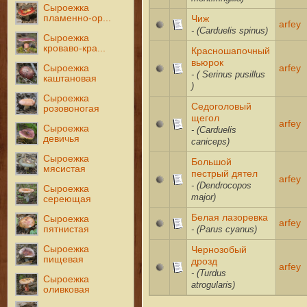
Сыроежка
Чиж
пламенно-ор...
arfey
- (Carduelis spinus)
Сыроежка
кроваво-кра...
Красношапочный
вьюрок
arfey
Сыроежка
- ( Serinus pusillus
каштановая
)
Сыроежка
Седоголовый
розовоногая
щегол
arfey
Сыроежка
- (Carduelis
девичья
caniceps)
Сыроежка
Большой
мясистая
пестрый дятел
arfey
- (Dendrocopos
Сыроежка
major)
сереющая
Белая лазоревка
Сыроежка
arfey
- (Parus cyanus)
пятнистая
Чернозобый
Сыроежка
пищевая
дрозд
arfey
- (Turdus
Сыроежка
atrogularis)
оливковая