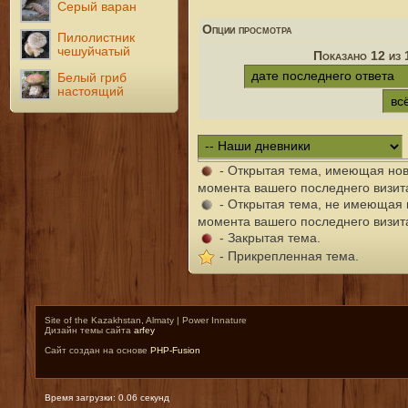
Серый варан
Опции просмотра
Пилолистник
чешуйчатый
Показано 12 из 
Белый гриб
настоящий
- Открытая тема, имеющая но
момента вашего последнего визит
- Открытая тема, не имеющая 
момента вашего последнего визит
- Закрытая тема.
- Прикрепленная тема.
Site of the Kazakhstan, Almaty | Power Innature
Дизайн темы сайта
arfey
Сайт создан на основе
PHP-Fusion
Время загрузки: 0.06 секунд