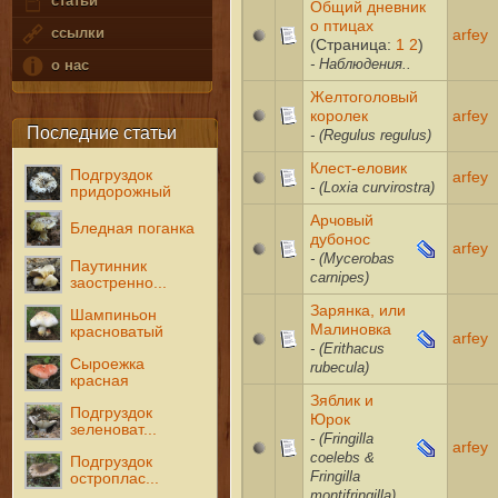
статьи
Общий дневник
о птицах
ссылки
arfey
(Страница:
1
2
)
- Наблюдения..
о нас
Желтоголовый
королек
arfey
Последние статьи
- (Regulus regulus)
Клест-еловик
Подгруздок
arfey
- (Loxia curvirostra)
придорожный
Арчовый
Бледная поганка
дубонос
arfey
- (Mycerobas
Паутинник
carnipes)
заостренно...
Зарянка, или
Шампиньон
Малиновка
красноватый
arfey
- (Erithacus
Сыроежка
rubecula)
красная
Зяблик и
Подгруздок
Юрок
зеленоват...
- (Fringilla
arfey
coelebs &
Подгруздок
Fringilla
остроплас...
montifringilla)