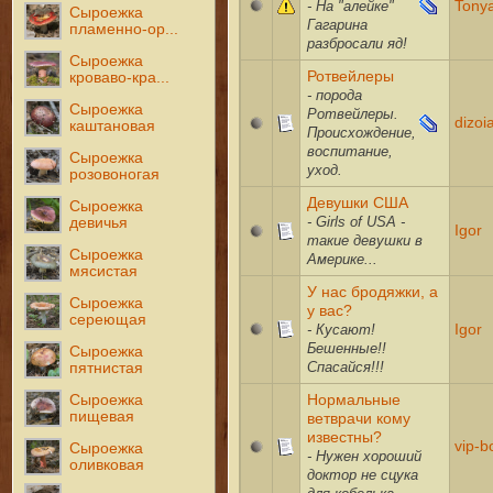
- На "алейке"
Tony
Сыроежка
Гагарина
пламенно-ор...
разбросали яд!
Сыроежка
Ротвейлеры
кроваво-кра...
- порода
Сыроежка
Ротвейлеры.
dizoi
каштановая
Происхождение,
воспитание,
Сыроежка
уход.
розовоногая
Девушки США
Сыроежка
- Girls of USA -
девичья
Igor
такие девушки в
Сыроежка
Америке...
мясистая
У нас бродяжки, а
Сыроежка
у вас?
сереющая
- Кусают!
Igor
Бешенные!!
Сыроежка
Спасайся!!!
пятнистая
Нормальные
Сыроежка
пищевая
ветврачи кому
известны?
vip-
Сыроежка
- Нужен хороший
оливковая
доктор не сцука