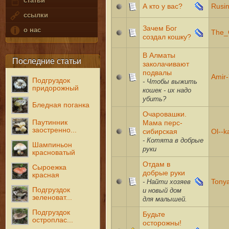
статьи
А кто у вас?
Rusi
ссылки
Зачем Бог
о нас
The_
создал кошку?
В Алматы
Последние статьи
заколачивают
подвалы
Amir
Подгруздок
- Чтобы выжить
придорожный
кошек - их надо
убить?
Бледная поганка
Очаровашки.
Мама перс-
Паутинник
заостренно...
сибирская
Ol--k
- Котята в добрые
Шампиньон
руки
красноватый
Отдам в
Сыроежка
добрые руки
красная
- Найти хозяев
Tony
Подгруздок
и новый дом
зеленоват...
для малышей.
Подгруздок
Будьте
остроплас...
осторожны!