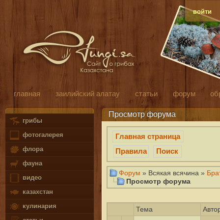
войти
главная
заилийский алатау
статьи
форум
об
Просмотр форума
грибы
фотогалерея
Главная страница
флора
Правила
Поиск
фауна
Форум
» Всякая всячина »
Бра
видео
Просмотр форума
казахстан
кулинария
Тема
Авто