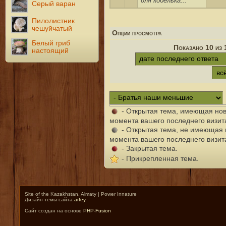
для кобелька...
Серый варан
Пилолистник
чешуйчатый
Опции просмотра
Белый гриб
Показано 10 из 
настоящий
- Открытая тема, имеющая но
момента вашего последнего визит
- Открытая тема, не имеющая 
момента вашего последнего визит
- Закрытая тема.
- Прикрепленная тема.
Site of the Kazakhstan, Almaty | Power Innature
Дизайн темы сайта
arfey
Сайт создан на основе
PHP-Fusion