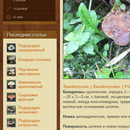
статьи
ссылки
о нас
Последние статьи
Подгруздок
придорожный
Бледная поганка
Паутинник
заостренно...
Шампиньон
красноватый
Базидиомы
однолетние, изредка 2—
Сыроежка
—25 х 2—3 см, с боковой, эксцентри
красная
ножкой, иногда консолевидные, прир
вытянутым основанием шляпки.
Подгруздок
зеленоват...
Ножка
цилиндрическая, прямая или в
Подгруздок
остроплас...
Поверхность
шляпки и ножки покрыт