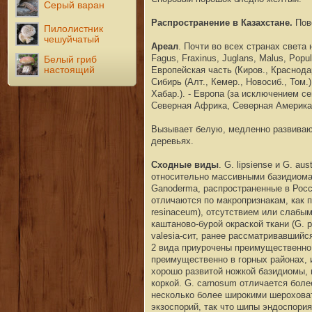
Серый варан
Распространение в Казахстане.
Пов
Пилолистник
чешуйчатый
Ареал
. Почти во всех странах света н
Fagus, Fraxinus, Juglans, Malus, Popu
Белый гриб
Европейская часть (Киров., Краснодар.
настоящий
Сибирь (Алт., Кемер., Новосиб., Том.
Хабар.). - Европа (за исключением с
Северная Африка, Северная Америка
Вызывает белую, медленно развиваю
деревьях.
Сходные виды
. G. lipsiense и G. a
относительно массивными базидиома
Ganoderma, распространенные в Росс
отличаются по макропризнакам, как 
resinaceum), отсутствием или слабым р
каштаново-бурой окраской ткани (G. pf
valesia-сит, ранее рассматривавшийся
2 вида приурочены преимущественно к
преимущественно в горных районах, и
хорошо развитой ножкой базидиомы, 
коркой. G. carnosum отличается боле
несколько более широкими шерохова
экзоспорий, так что шипы эндоспори