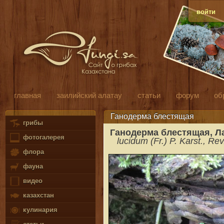
войти
главная
заилийский алатау
статьи
форум
об
Ганодерма блестящая
грибы
Ганодерма блестящая, Л
фотогалерея
lucidum (Fr.) P. Karst., Rev
флора
фауна
видео
казахстан
кулинария