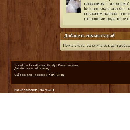
названием "ганодерма".
lucidum, если она без 
сосновом бревне, а пот
отношении рода не оче
Добавить комментарий
Пожалуйста, залогиньтесь для добав
Site of the Kazakhstan, Almaty | Power Innature
Дизайн темы сайта
arfey
Сайт создан на основе
PHP-Fusion
Время загрузки: 0.04 секунд