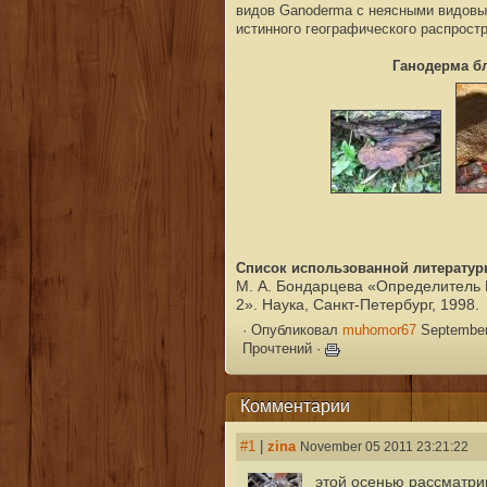
видов Ganoderma с неясными видовы
истинного географического распрост
Ганодерма б
Список использованной литератур
М. А. Бондарцева «Определитель
2». Наука, Санкт-Петербург, 1998.
·
Опубликовал
muhomor67
September
Прочтений ·
Комментарии
#1
|
zina
November 05 2011 23:21:22
этой осенью рассматри