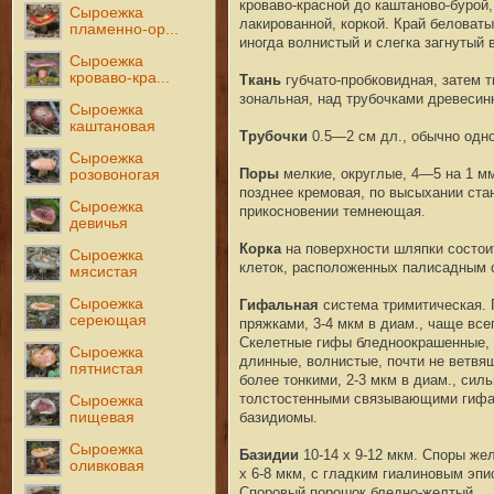
кроваво-красной до каштаново-бурой,
Сыроежка
лакированной, коркой. Край беловат
пламенно-ор...
иногда волнистый и слегка загнутый
Сыроежка
кроваво-кра...
Ткань
губчато-пробковидная, затем 
зональная, над трубочками древесин
Сыроежка
каштановая
Трубочки
0.5—2 см дл., обычно одн
Сыроежка
Поры
мелкие, округлые, 4—5 на 1 м
розовоногая
позднее кремовая, по высыхании ста
Сыроежка
прикосновении темнеющая.
девичья
Корка
на поверхности шляпки состои
Сыроежка
клеток, расположенных палисадным 
мясистая
Сыроежка
Гифальная
система тримитическая. 
сереющая
пряжками, 3-4 мкм в диам., чаще вс
Скелетные гифы бледноокрашенные, т
Сыроежка
длинные, волнистые, почти не ветвя
пятнистая
более тонкими, 2-3 мкм в диам., си
толстостенными связывающими гифам
Сыроежка
базидиомы.
пищевая
Сыроежка
Базидии
10-14 х 9-12 мкм. Споры же
оливковая
х 6-8 мкм, с гладким гиалиновым эп
Споровый порошок бледно-желтый.