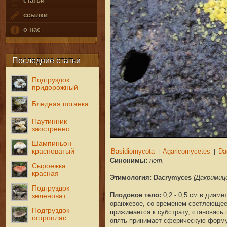
статьи
ссылки
о нас
Последние статьи
Подгруздок
придорожный
Бледная поганка
Паутинник
заостренно...
Шампиньон
красноватый
Синонимы:
нет.
Сыроежка
красная
Этимология: Dacrymyces
(Дакримиц
Подгруздок
Плодовое тело
:
0,2 - 0,5 см в диаме
зеленоват...
оранжевое, со временем светлеющее 
Подгруздок
прижимается к субстрату, становясь
остроплас...
опять принимает сферическую форму