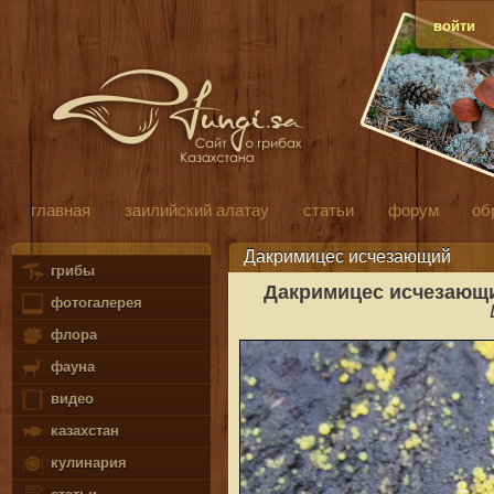
войти
главная
заилийский алатау
статьи
форум
об
Дакримицес исчезающий
грибы
Дакримицес исчезающ
фотогалерея
флора
фауна
видео
казахстан
кулинария