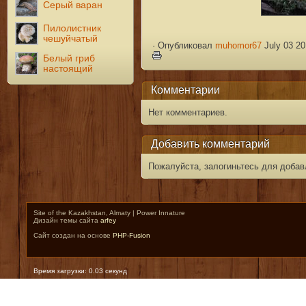
Серый варан
Пилолистник
чешуйчатый
·
Опубликовал
muhomor67
July 03 20
Белый гриб
настоящий
Комментарии
Нет комментариев.
Добавить комментарий
Пожалуйста, залогиньтесь для добав
Site of the Kazakhstan, Almaty | Power Innature
Дизайн темы сайта
arfey
Сайт создан на основе
PHP-Fusion
Время загрузки: 0.03 секунд