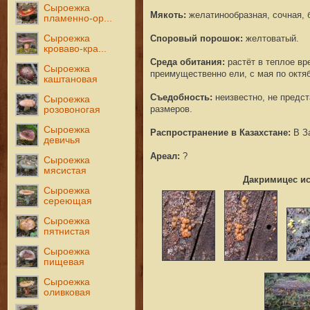
Сыроежка
Мякоть
:
желатинообразная, сочная, б
пламенно-ор...
Споровый порошок:
желтоватый.
Сыроежка
кроваво-кра...
Среда обитания
:
растёт в теплое вр
Сыроежка
преимущественно ели, с мая по октяб
каштановая
Съедобность
:
неизвестно, не предст
Сыроежка
размеров.
розовоногая
Сыроежка
Распространение в Казахстане
:
В За
девичья
Ареал
:
?
Сыроежка
мясистая
Дакримицес и
Сыроежка
сереющая
Сыроежка
пятнистая
Сыроежка
пищевая
Сыроежка
оливковая