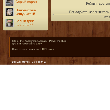
Серый варан
Рейтинг доступ
Пилолистник
Пожалуйста, залогиньтесь 
чешуйчатый
Нет 
Белый гриб
настоящий
Site of the Kazakhstan, Almaty | Power Innature
Дизайн темы сайта
arfey
Сайт создан на основе
PHP-Fusion
Время загрузки: 0.04 секунд