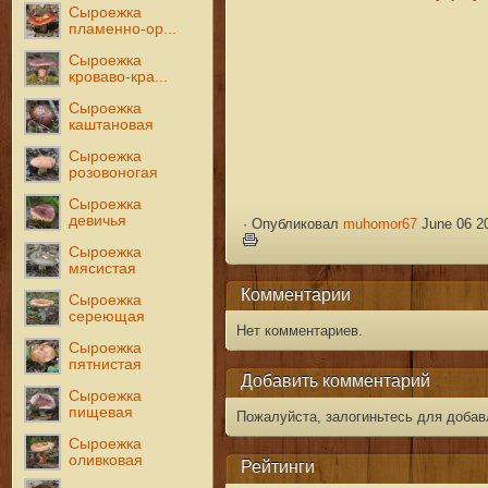
Сыроежка
пламенно-ор...
Сыроежка
кроваво-кра...
Сыроежка
каштановая
Сыроежка
розовоногая
Сыроежка
девичья
·
Опубликовал
muhomor67
June 06 20
Сыроежка
мясистая
Комментарии
Сыроежка
сереющая
Нет комментариев.
Сыроежка
пятнистая
Добавить комментарий
Сыроежка
пищевая
Пожалуйста, залогиньтесь для добав
Сыроежка
оливковая
Рейтинги