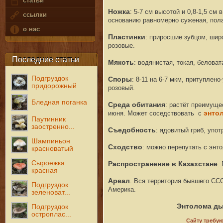
статьи
Ножка
: 5-7 см высотой и 0,8-1,5 см
ссылки
основанию равномерно суженая, пола
о нас
Пластинки
: приросшие зубцом, шир
розовые.
Последние статьи
Мякоть
: водянистая, токая, беловат
Подгруздок
Споры
: 8-11 на 6-7 мкм, притуплен
придорожный
розовый.
Бледная поганка
Среда обитания
: растёт преимуще
июня. Может соседствовать с
энто
Паутинник
заостренно...
Съедобность
: ядовитый гриб, упо
Шампиньон
Сходство
: можно перепутать с энт
красноватый
Сыроежка
Распространение в Казахстане
.
красная
Ареал
. Вся территория бывшего ССС
Подгруздок
Америка.
зеленоват...
Энтолома ды
Подгруздок
остроплас...