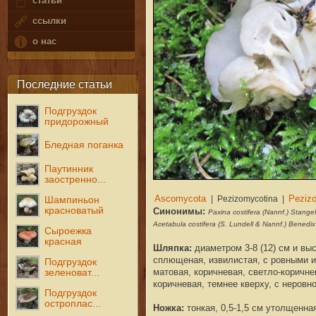
статьи
ссылки
о нас
Последние статьи
Подгруздок
придорожный
Бледная поганка
Паутинник
заостренно...
Шампиньон
красноватый
Синонимы:
Paxina costifera (Nannf.) Stange
Acetabula costifera (S. Lundell & Nannf.) Benedi
Сыроежка
красная
Шляпка
:
диаметром 3-
8
(
12
) см и вы
сплющеная,
извилистая, с ровными 
Подгруздок
матовая, коричневая,
светло
-коричне
зеленоват...
коричневая, темнее кверху, с неровн
Подгруздок
остроплас...
Ножка
:
тонкая, 0,5-1,5 см утолщенна