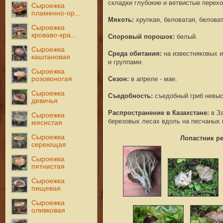
складки глубокие и ветвистые перех
Сыроежка
пламенно-ор...
Мякоть
:
хрупкая, беловатая, беловат
Сыроежка
кроваво-кра...
Споровый порошок:
белый.
Сыроежка
Среда обитания
:
на известняковых и
каштановая
и группами
.
Сыроежка
Сезон:
в апреле - мае.
розовоногая
Сыроежка
Съедобность
:
съедобный гриб невысо
девичья
Распространение в Казахстане
:
в За
Сыроежка
березовых лесах вдоль на песчаных 
мясистая
Сыроежка
Лопастник р
сереющая
Сыроежка
пятнистая
Сыроежка
пищевая
Сыроежка
оливковая