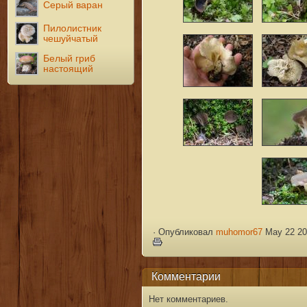
Серый варан
Пилолистник
чешуйчатый
Белый гриб
настоящий
·
Опубликовал
muhomor67
May 22 20
Комментарии
Нет комментариев.