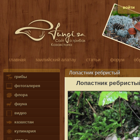
войти
главная
заилийский алатау
статьи
форум
об
Лопастник ребристый
грибы
Лопастник ребристы
фотогалерея
флора
фауна
видео
казахстан
кулинария