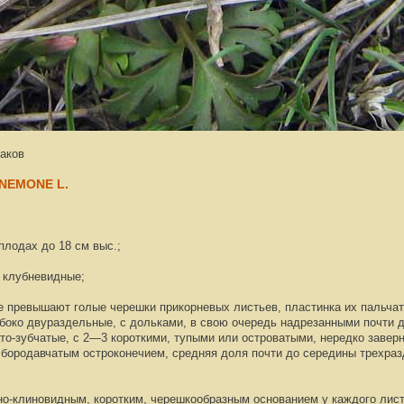
аков
NEMONE L.
плодах до 18 см выс.;
 клубневидные;
ое превышают голые черешки прикорневых листьев, пластинка их пальчат
убоко двураздельные, с дольками, в свою очередь надрезанными почти
ато-зубчатые, с 2—3 короткими, тупыми или островатыми, нередко завер
бородавчатым остроконечием, средняя доля почти до середины трехраз
но-клиновидным, коротким, черешкообразным основанием у каждого лист