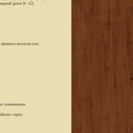
редней доли 9—13;
о прижато-волосистых;
ых понижениях.
йских горах.