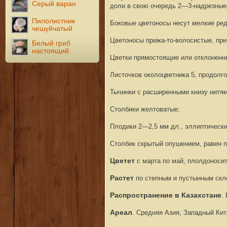
Серый варан
доли в свою очередь 2—3-надрезные,
Пилолистник
Боковые цветоносы несут мелкие ред
чешуйчатый
Цветоносы прижа-то-волосистые, пр
Белый гриб
настоящий
Цветки прямостоящие или отклоненн
Листочков околоцветника 5, продолго
Тычинки с расширенными книзу нитя
Столбики желтоватые;
Плодики 2—2,5 мм дл., эллиптически
Столбик скрытый опушением, равен п
Цветет
с марта по май, плолдоносит
Растет
по степным и пустынным скло
Распространение в Казахстане
.
Ареал
. Средняя Азия, Западный Кит