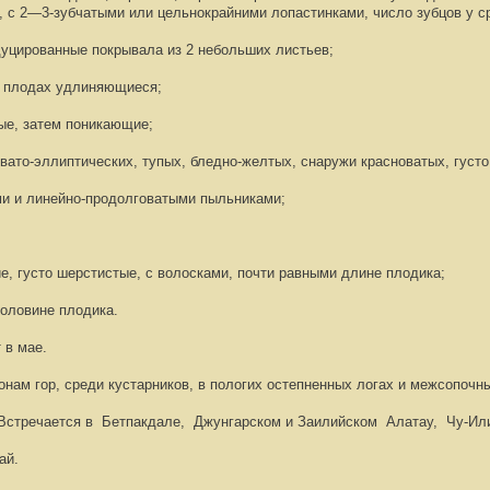
 с 2—3-зубчатыми или цельнокрайними лопастинками, число зубцов у с
уцированные покрывала из 2 небольших листьев;
и плодах удлиняющиеся;
ые, затем поникающие;
вато-эллиптических, тупых, бледно-желтых, снаружи красноватых, густ
ми и линейно-продолговатыми пыльниками;
е, густо шерстистые, с волосками, почти равными длине плодика;
оловине плодика.
 в мае.
нам гор, среди кустарников, в пологих остепненных логах и межсопочн
 Встречается в Бетпакдале, Джунгарском и Заилийском Алатау, Чу-Или
ай.