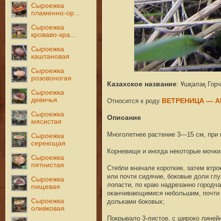
Сыроежка
пламенно-ор...
Сыроежка
кроваво-кра...
Сыроежка
каштановая
Сыроежка
розовоногая
Казахское название
:
Ұшқалақ Горч
Сыроежка
девичья
Относится к роду
ВЕТРЕНИЦА — A
Сыроежка
Описание
мясистая
Многолетнее растение 3—15 см, при 
Сыроежка
сереющая
Корневище и иногда некоторые мочки
Сыроежка
пятнистая
Стебли вначале короткие, затем втр
или почти сидячие, боковые доли гл
Сыроежка
лопасти, по краю надрезанно городч
пищевая
оканчивающимися небольшим, почти 
Сыроежка
дольками боковых;
оливковая
Покрывало 3-листое, с широко линей