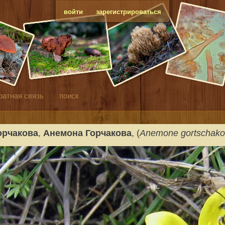
войти
зарегистрироваться
ратная связь
поиск
орчакова
,
Анемона Горчакова
, (
Anemone gortschakowi