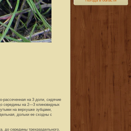
Погода в области
о-рассеченная на 3 доли, сидячие
 до середины на 2—3 клиновидных
нутыми на верхушке зубцами,
дельная, дольки ее сходны с
а, до середины трехраздельного,