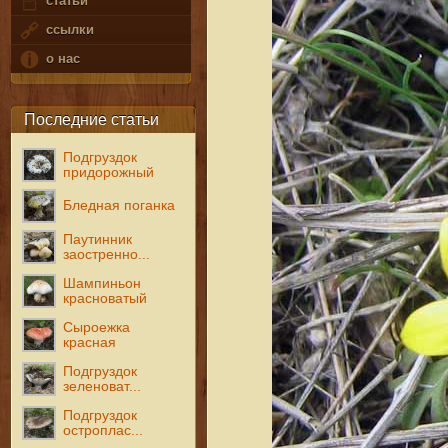
статьи
ссылки
о нас
Последние статьи
Подгруздок
придорожный
Бледная поганка
Паутинник
заостренно...
Шампиньон
красноватый
Сыроежка
красная
Подгруздок
зеленоват...
Подгруздок
остроплас...