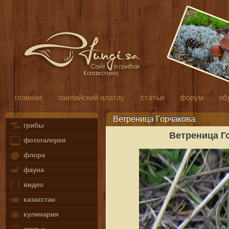
главная
заилийский алатау
статьи
форум
об
Ветреница Горчакова
грибы
Ветреница Г
фотогалерея
флора
фауна
видео
казахстан
кулинария