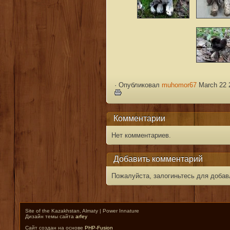
·
Опубликовал
muhomor67
March 22 
Комментарии
Нет комментариев.
Добавить комментарий
Пожалуйста, залогиньтесь для добав
Site of the Kazakhstan, Almaty | Power Innature
Дизайн темы сайта
arfey
Сайт создан на основе
PHP-Fusion