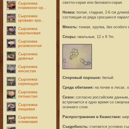
светло-серая или беловато-серая.
Сыроежка
пламенно-ор...
Ножка
:
полая, гладкая, 2-6 см длиной
Сыроежка
состоящая из ряда сросшихся паралл
кроваво-кра...
Мякоть:
тонкая, хрупка, без особого 
Сыроежка
каштановая
Споры:
овальные, 12 x 9 ?m.
Сыроежка
розовоногая
Сыроежка
девичья
Сыроежка
мясистая
Споровый порошок:
белый.
Сыроежка
сереющая
Среда обитания
:
на почве в лесах, 
Сыроежка
пятнистая
Сезон:
согласно российским данным, 
встречается в одно время со сморчк
Сыроежка
осеннего слоя.
пищевая
Распространение в Казахстане:
широ
Сыроежка
оливковая
Съедобность
:
считается условно съ