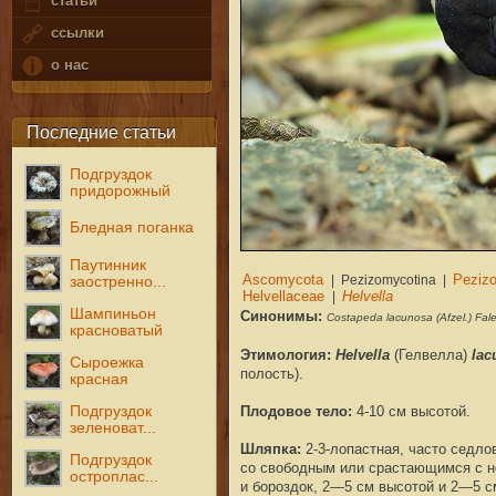
статьи
ссылки
о нас
Последние статьи
Подгруздок
придорожный
Бледная поганка
Паутинник
заостренно...
Шампиньон
Синонимы:
Costapeda lacunosa (Afzel.) Fale
красноватый
Этимология:
Helvella
(Гелвелла)
lac
Сыроежка
полость).
красная
Плодовое тело
:
4-10 см высотой.
Подгруздок
зеленоват...
Шляпка
:
2-3-лопастная, часто седло
Подгруздок
со свободным или срастающимся с но
остроплас...
и бороздок, 2—5 см высотой и 2—5 с