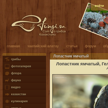
войти
главная
заилийский алатау
статьи
форум
об
Лопастник ямчатый
грибы
Лопастник ямчатый, Ге
фотогалерея
флора
фауна
видео
казахстан
кулинария